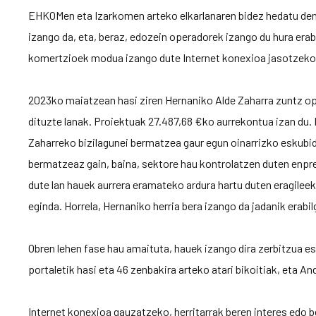
EHKOMen eta Izarkomen arteko elkarlanaren bidez hedatu den zu
izango da, eta, beraz, edozein operadorek izango du hura era
komertzioek modua izango dute Internet konexioa jasotzeko
2023ko maiatzean hasi ziren Hernaniko Alde Zaharra zuntz op
dituzte lanak. Proiektuak 27.487,68 €ko aurrekontua izan du. H
Zaharreko bizilagunei bermatzea gaur egun oinarrizko eskubi
bermatzeaz gain, baina, sektore hau kontrolatzen duten enp
dute lan hauek aurrera eramateko ardura hartu duten eragilee
eginda. Horrela, Hernaniko herria bera izango da jadanik erabil
Obren lehen fase hau amaituta, hauek izango dira zerbitzua 
portaletik hasi eta 46 zenbakira arteko atari bikoitiak, eta An
Internet konexioa gauzatzeko, herritarrak beren interes edo 