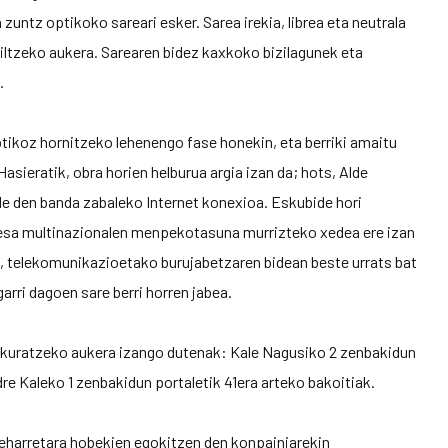
ntz optikoko sareari esker. Sarea irekia, librea eta neutrala
biltzeko aukera. Sarearen bidez kaxkoko bizilagunek eta
.
tikoz hornitzeko lehenengo fase honekin, eta berriki amaitu
asieratik, obra horien helburua argia izan da; hots, Alde
de den banda zabaleko Internet konexioa. Eskubide hori
resa multinazionalen menpekotasuna murrizteko xedea ere izan
k, telekomunikazioetako burujabetzaren bidean beste urrats bat
garri dagoen sare berri horren jabea.
eskuratzeko aukera izango dutenak: Kale Nagusiko 2 zenbakidun
dre Kaleko 1 zenbakidun portaletik 41era arteko bakoitiak.
beharretara hobekien egokitzen den konpainiarekin