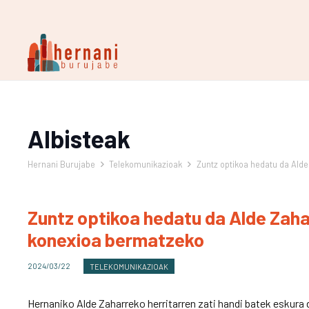
Albisteak
Hernani Burujabe
Telekomunikazioak
Zuntz optikoa hedatu da Ald
Zuntz optikoa hedatu da Alde Zaha
konexioa bermatzeko
2024/03/22
TELEKOMUNIKAZIOAK
Hernaniko Alde Zaharreko herritarren zati handi batek eskura