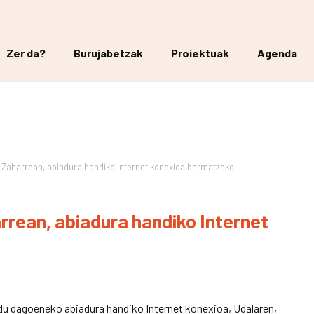
Zer da?
Burujabetzak
Proiektuak
Agenda
e Zaharrean, abiadura handiko Internet konexioa bermatzeko
rrean, abiadura handiko Internet
 du dagoeneko abiadura handiko Internet konexioa, Udalaren,