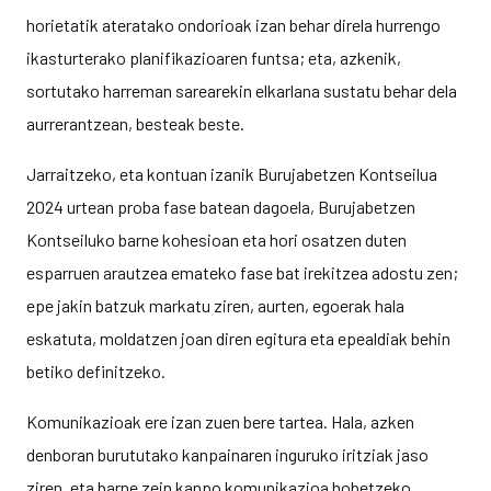
horietatik ateratako ondorioak izan behar direla hurrengo
ikasturterako planifikazioaren funtsa; eta, azkenik,
sortutako harreman sarearekin elkarlana sustatu behar dela
aurrerantzean, besteak beste.
Jarraitzeko, eta kontuan izanik Burujabetzen Kontseilua
2024 urtean proba fase batean dagoela, Burujabetzen
Kontseiluko barne kohesioan eta hori osatzen duten
esparruen arautzea emateko fase bat irekitzea adostu zen;
epe jakin batzuk markatu ziren, aurten, egoerak hala
eskatuta, moldatzen joan diren egitura eta epealdiak behin
betiko definitzeko.
Komunikazioak ere izan zuen bere tartea. Hala, azken
denboran burututako kanpainaren inguruko iritziak jaso
ziren, eta barne zein kanpo komunikazioa hobetzeko