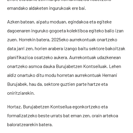
emandako aldaketen ingurukoak ere bai.
Azken batean, aipatu moduan, egindakoa eta egiteke
dagoenaren inguruko gogoeta kolektiboa egiteko balio izan
zuen. Horrekin batera, 2025eko aurrekontuak onartzeko
data jarri zen, horien arabera izango baitu sektore bakoitzak
planifikazioa osatzeko aukera. Aurrekontuak udazkenean
onartzeko asmoa dauka Burujabetzen Kontseiluak. Lehen
aldiz onartuko ditu modu horretan aurrekontuak Hernani
Burujabek, hau da, sektore guztien parte hartze eta
oniritziarekin.
Hortaz, Burujabetzen Kontseilua egonkortzeko eta
formalizatzeko beste urrats bat eman zen, orain artekoa
baloratzearekin batera.