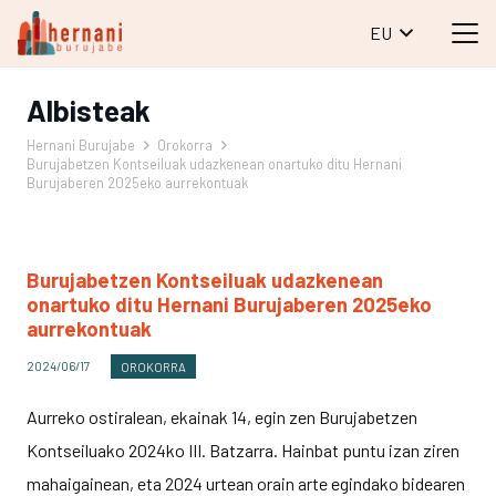
EU
Albisteak
Hernani Burujabe
Orokorra
Burujabetzen Kontseiluak udazkenean onartuko ditu Hernani
Burujaberen 2025eko aurrekontuak
Burujabetzen Kontseiluak udazkenean
onartuko ditu Hernani Burujaberen 2025eko
aurrekontuak
2024/06/17
OROKORRA
Aurreko ostiralean, ekainak 14, egin zen Burujabetzen
Kontseiluako 2024ko III. Batzarra. Hainbat puntu izan ziren
mahaigainean, eta 2024 urtean orain arte egindako bidearen