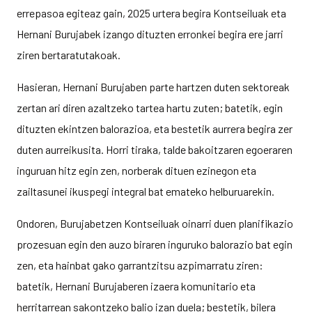
errepasoa egiteaz gain, 2025 urtera begira Kontseiluak eta
Hernani Burujabek izango dituzten erronkei begira ere jarri
ziren bertaratutakoak.
Hasieran, Hernani Burujaben parte hartzen duten sektoreak
zertan ari diren azaltzeko tartea hartu zuten; batetik, egin
dituzten ekintzen balorazioa, eta bestetik aurrera begira zer
duten aurreikusita. Horri tiraka, talde bakoitzaren egoeraren
inguruan hitz egin zen, norberak dituen ezinegon eta
zailtasunei ikuspegi integral bat emateko helburuarekin.
Ondoren, Burujabetzen Kontseiluak oinarri duen planifikazio
prozesuan egin den auzo biraren inguruko balorazio bat egin
zen, eta hainbat gako garrantzitsu azpimarratu ziren:
batetik, Hernani Burujaberen izaera komunitario eta
herritarrean sakontzeko balio izan duela; bestetik, bilera