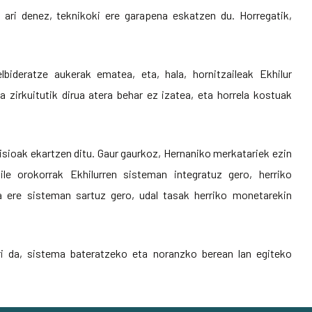
ari denez, teknikoki ere garapena eskatzen du. Horregatik,
lbideratze aukerak ematea, eta, hala, hornitzaileak Ekhilur
a zirkuitutik dirua atera behar ez izatea, eta horrela kostuak
isioak ekartzen ditu. Gaur gaurkoz, Hernaniko merkatariek ezin
ile orokorrak Ekhilurren sisteman integratuz gero, herriko
a ere sisteman sartuz gero, udal tasak herriko monetarekin
ri da, sistema bateratzeko eta noranzko berean lan egiteko