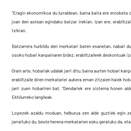
“Eragin ekonomikoa du lurraldean, baina baita ere erosketa o
joan den astean egindako batzar irekian. Izan ere, erabiltz
txikian.
Batzarrera hurbildu den merkatari baten esanetan, nabari d
osoko hobari kanpainaren bidez, erabiltzaileek deskontuak iz
Orain arte, hobariak udalak jarri ditu, baina aurten hobari kan
erabiltzaile diren merkatariei aukera eman zitzaien haiek ho
jarri zuen hobariren bat. “Dendariek ere sistema honen ald
Ekhilurreko langileak.
Lopezek azaldu moduan, helburua zen alde guztiek egin ze
jarraituko du, beste herena merkatarien esku geratuko da, eta