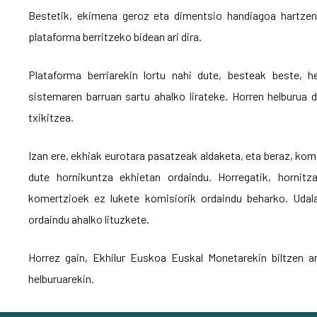
Bestetik, ekimena geroz eta dimentsio handiagoa hartzen 
plataforma berritzeko bidean ari dira.
Plataforma berriarekin lortu nahi dute, besteak beste, he
sistemaren barruan sartu ahalko lirateke. Horren helburua d
txikitzea.
Izan ere, ekhiak eurotara pasatzeak aldaketa, eta beraz, kom
dute hornikuntza ekhietan ordaindu. Horregatik, hornitza
komertzioek ez lukete komisiorik ordaindu beharko. Udal
ordaindu ahalko lituzkete.
Horrez gain, Ekhilur Euskoa Euskal Monetarekin biltzen a
helburuarekin.