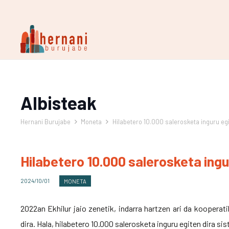
Albisteak
Hernani Burujabe
Moneta
Hilabetero 10.000 salerosketa inguru egi
Hilabetero 10.000 salerosketa ingu
2024/10/01
MONETA
2022an Ekhilur jaio zenetik, indarra hartzen ari da kooperati
dira. Hala, hilabetero 10.000 salerosketa inguru egiten dira si