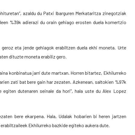
hituretan”, azaldu du Patxi Ibarguren Merkataritza zinegotziak
aileen %39k adierazi du orain gehiago erosten duela komertzio
u geroz eta jende gehiagok erabiltzen duela ekhi moneta. Urte
aten dituzte moneta erabiliz gero.
paina konbinatua jarri dute martxan. Horren bitartez, Ekhilurreko
barien zati bat bere gain har zezaten. Azkenean, saltokien %97k
e egiten dutenaren seinale da hori”, hala uste du Alex Lopez
zaten bere ekarpena. Hala, Udalak hobarien bi heren jartzen
 erabiltzaileek Ekhilurreko bazkide egiteko aukera dute.