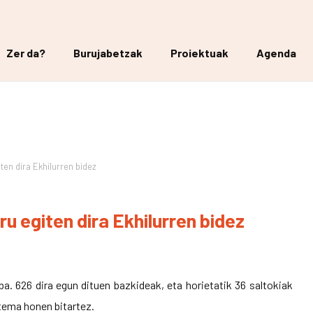
Zer da?
Burujabetzak
Proiektuak
Agenda
ten dira Ekhilurren bidez
ru egiten dira Ekhilurren bidez
ba. 626 dira egun dituen bazkideak, eta horietatik 36 saltokiak
stema honen bitartez.