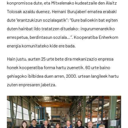
konpromisoa dute, eta Mitxelenako kudeatzaile den Alaitz
Tolosak azaldu duenez, Hernani Burujaberi ematea erabaki
dute “erantzukizun sozialagatik”: “Gure balioekin bat egiten
duten hainbat ildo tratatzen dituelako: ingurumenarekiko
errespetua, berdintasun soziala…”. Kooperatiba Enherkom
energia komunitateko kide ere bada.
Hain justu, aurten 25 urte bete dira mekanizazio enpresa
honek kooperatiba forma hartu zuenetik. 60 urte baino
gehiagoko ibilbidea duen arren, 2000. urtean langileek hartu
zuten enpresaren jabetza.