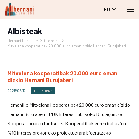
EU
Albisteak
Hernani Burujabe
Orokorra
Mitxelena kooperatibak 20.000 euro eman dizkio Hernani Burujaberi
Mitxelena kooperatibak 20.000 euro eman
dizkio Hernani Burujaberi
2025/02/17
OROKORRA
Hernaniko Mitxelena kooperatibak 20.000 euro eman dizkio
Hernani Burujaberi, IPDK Interes Publikoko Dirulaguntza
Kooperatiboaren funtsetik. Kooperatibak euren irabazien
%10 interes orokorreko proiektuetara bideratzeko