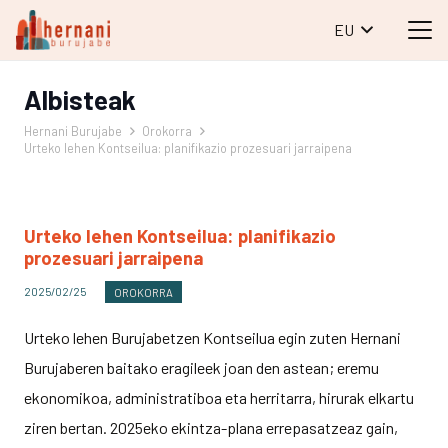
EU
Albisteak
Hernani Burujabe
Orokorra
Urteko lehen Kontseilua: planifikazio prozesuari jarraipena
Urteko lehen Kontseilua: planifikazio
prozesuari jarraipena
2025/02/25
OROKORRA
Urteko lehen Burujabetzen Kontseilua egin zuten Hernani
Burujaberen baitako eragileek joan den astean; eremu
ekonomikoa, administratiboa eta herritarra, hirurak elkartu
ziren bertan. 2025eko ekintza-plana errepasatzeaz gain,