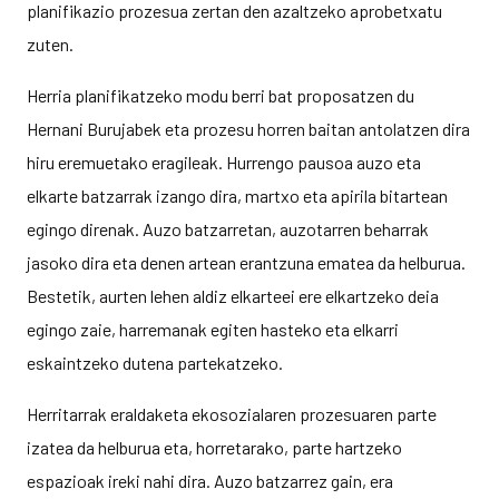
planifikazio prozesua zertan den azaltzeko aprobetxatu
zuten.
Herria planifikatzeko modu berri bat proposatzen du
Hernani Burujabek eta prozesu horren baitan antolatzen dira
hiru eremuetako eragileak. Hurrengo pausoa auzo eta
elkarte batzarrak izango dira, martxo eta apirila bitartean
egingo direnak. Auzo batzarretan, auzotarren beharrak
jasoko dira eta denen artean erantzuna ematea da helburua.
Bestetik, aurten lehen aldiz elkarteei ere elkartzeko deia
egingo zaie, harremanak egiten hasteko eta elkarri
eskaintzeko dutena partekatzeko.
Herritarrak eraldaketa ekosozialaren prozesuaren parte
izatea da helburua eta, horretarako, parte hartzeko
espazioak ireki nahi dira. Auzo batzarrez gain, era