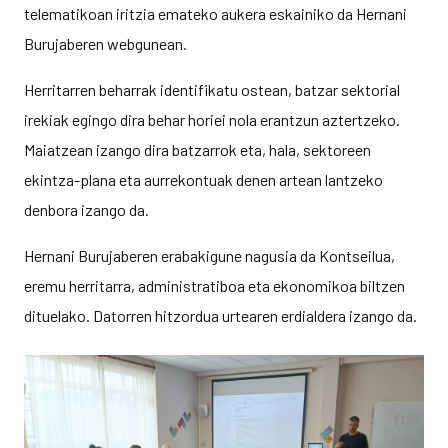
telematikoan iritzia emateko aukera eskainiko da Hernani
Burujaberen webgunean.
Herritarren beharrak identifikatu ostean, batzar sektorial
irekiak egingo dira behar horiei nola erantzun aztertzeko.
Maiatzean izango dira batzarrok eta, hala, sektoreen
ekintza-plana eta aurrekontuak denen artean lantzeko
denbora izango da.
Hernani Burujaberen erabakigune nagusia da Kontseilua,
eremu herritarra, administratiboa eta ekonomikoa biltzen
dituelako. Datorren hitzordua urtearen erdialdera izango da.