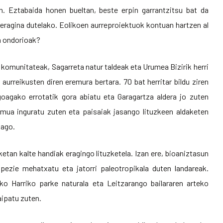
n. Eztabaida honen bueltan, beste erpin garrantzitsu bat da
eragina dutelako. Eolikoen aurreproiektuok kontuan hartzen al
n ondorioak?
 komunitateak, Sagarreta natur taldeak eta Urumea Bizirik herri
urreikusten diren eremura bertara. 70 bat herritar bildu ziren
oagako errotatik gora abiatu eta Garagartza aldera jo zuten
remua inguratu zuten eta paisaiak jasango lituzkeen aldaketen
tago.
etan kalte handiak eragingo lituzketela. Izan ere, bioaniztasun
spezie mehatxatu eta jatorri paleotropikala duten landareak.
ko Harriko parke naturala eta Leitzarango bailararen arteko
aipatu zuten.