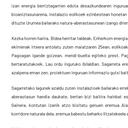
izan energia berriztagarrien edota desazkundearen ingurua
bioaniztasunarena, instalazio eolikoek ezinbestean honetan 
dituzte Urumea bailarako natura-aberastasunean izango dire
Kezka horren harira, Bidea herritar taldeak, Enherkom energia
ekimenak irteera antolatu zuten maiatzaren 25ean, eolikoak a
Pagoagan igande goizean, mendi-buelta egiteko prest. Pag
bertaratutakoek. Lau ordu inguruko ibilaldian, Sagarreta e
azalpena eman zen, proiektuen inguruan informazio gutxi bai
Sagarretako lagunek azaldu zuten instalazioek bailarako errek
aberastasun handia daukate, bertan bizi baitira hainbat e
Gainera, kontutan izanik atzo bisitatu genuen eremua Aia
korridore naturala dela, eremua babestu beharko litzatekeela 