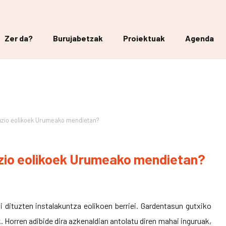
Zer da?
Burujabetzak
Proiektuak
Agenda
alazio eolikoek Urumeako mendietan?
lazio eolikoek Urumeako mendietan?
i dituzten instalakuntza eolikoen berriei. Gardentasun gutxiko
 Horren adibide dira azkenaldian antolatu diren mahai inguruak,