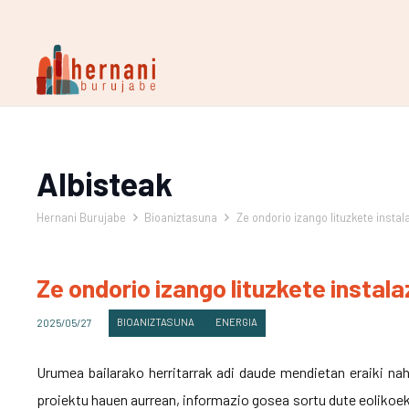
Albisteak
Hernani Burujabe
Bioaniztasuna
Ze ondorio izango lituzkete inst
Ze ondorio izango lituzkete insta
BIOANIZTASUNA
ENERGIA
2025/05/27
Urumea bailarako herritarrak adi daude mendietan eraiki nah
proiektu hauen aurrean, informazio gosea sortu dute eolikoek.