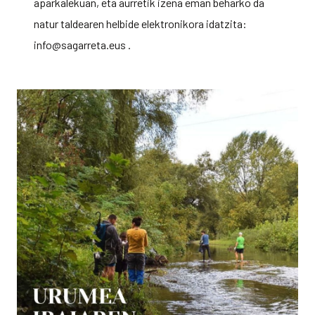
aparkalekuan, eta aurretik izena eman beharko da
natur taldearen helbide elektronikora idatzita:
info@sagarreta.eus .