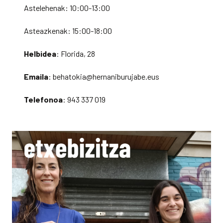
Astelehenak: 10:00-13:00
Asteazkenak: 15:00-18:00
Helbidea
: Florida, 28
Emaila
: behatokia@hernaniburujabe.eus
Telefonoa
: 943 337 019