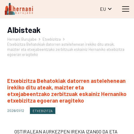
EU
Albisteak
Hernani Burujabe
Etxebizitza
Etxebizitza Behatokiak datorren astelehenean irekiko ditu ateak,
maizter eta etxejabeentzako zerbitzuak eskainiz Hernaniko etxebizitza
egoeran eragiteko
Etxebizitza Behatokiak datorren astelehenean
irekiko ditu ateak, maizter eta
etxejabeentzako zerbitzuak eskainiz Hernaniko
etxebizitza egoeran eragiteko
2026/01/12
ETXEBIZITZA
OSTIRALEAN AURKEZPEN IREKIA IZANGO DA ETA