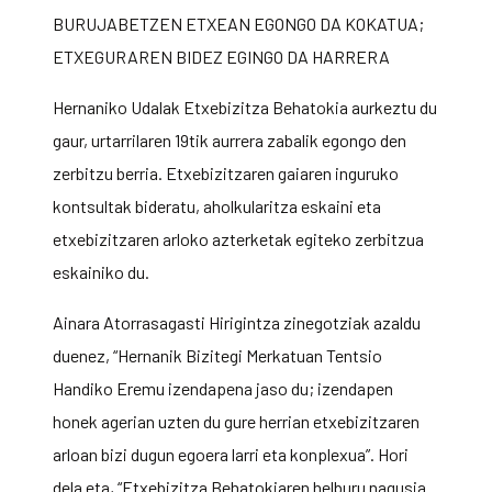
BURUJABETZEN ETXEAN EGONGO DA KOKATUA;
ETXEGURAREN BIDEZ EGINGO DA HARRERA
Hernaniko Udalak Etxebizitza Behatokia aurkeztu du
gaur, urtarrilaren 19tik aurrera zabalik egongo den
zerbitzu berria. Etxebizitzaren gaiaren inguruko
kontsultak bideratu, aholkularitza eskaini eta
etxebizitzaren arloko azterketak egiteko zerbitzua
eskainiko du.
Ainara Atorrasagasti Hirigintza zinegotziak azaldu
duenez, “Hernanik Bizitegi Merkatuan Tentsio
Handiko Eremu izendapena jaso du; izendapen
honek agerian uzten du gure herrian etxebizitzaren
arloan bizi dugun egoera larri eta konplexua”. Hori
dela eta, “Etxebizitza Behatokiaren helburu nagusia