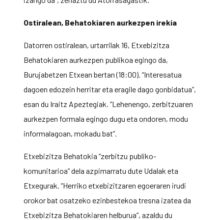
Ostiralean, Behatokiaren aurkezpen irekia
Datorren ostiralean, urtarrilak 16, Etxebizitza
Behatokiaren aurkezpen publikoa egingo da,
Burujabetzen Etxean bertan (18:00). “Interesatua
dagoen edozein herritar eta eragile dago gonbidatua”,
esan du Iraitz Apeztegiak. “Lehenengo, zerbitzuaren
aurkezpen formala egingo dugu eta ondoren, modu
informalagoan, mokadu bat”.
Etxebizitza Behatokia “zerbitzu publiko-
komunitarioa” dela azpimarratu dute Udalak eta
Etxegurak. “Herriko etxebizitzaren egoeraren irudi
orokor bat osatzeko ezinbestekoa tresna izatea da
Etxebizitza Behatokiaren helburua”, azaldu du