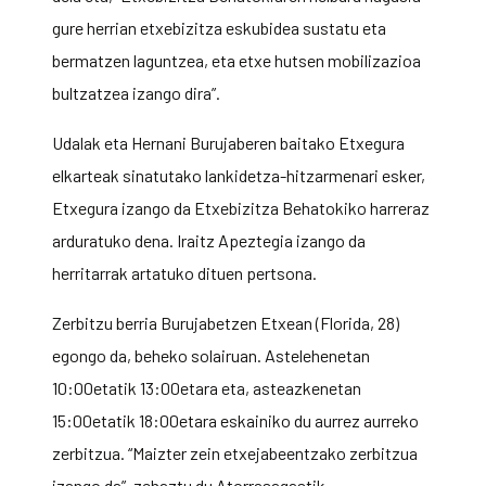
gure herrian etxebizitza eskubidea sustatu eta
bermatzen laguntzea, eta etxe hutsen mobilizazioa
bultzatzea izango dira”.
Udalak eta Hernani Burujaberen baitako Etxegura
elkarteak sinatutako lankidetza-hitzarmenari esker,
Etxegura izango da Etxebizitza Behatokiko harreraz
arduratuko dena. Iraitz Apeztegia izango da
herritarrak artatuko dituen pertsona.
Zerbitzu berria Burujabetzen Etxean (Florida, 28)
egongo da, beheko solairuan. Astelehenetan
10:00etatik 13:00etara eta, asteazkenetan
15:00etatik 18:00etara eskainiko du aurrez aurreko
zerbitzua. “Maizter zein etxejabeentzako zerbitzua
izango da”, zehaztu du Atorrasagastik.