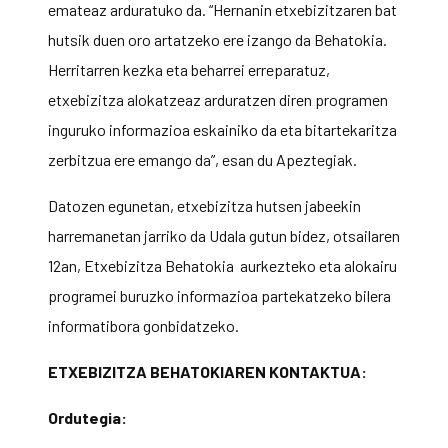
emateaz arduratuko da. “Hernanin etxebizitzaren bat
hutsik duen oro artatzeko ere izango da Behatokia.
Herritarren kezka eta beharrei erreparatuz,
etxebizitza alokatzeaz arduratzen diren programen
inguruko informazioa eskainiko da eta bitartekaritza
zerbitzua ere emango da”, esan du Apeztegiak.
Datozen egunetan, etxebizitza hutsen jabeekin
harremanetan jarriko da Udala gutun bidez, otsailaren
12an, Etxebizitza Behatokia aurkezteko eta alokairu
programei buruzko informazioa partekatzeko bilera
informatibora gonbidatzeko.
ETXEBIZITZA BEHATOKIAREN KONTAKTUA:
Ordutegia: