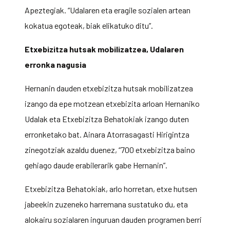
Apeztegiak. “Udalaren eta eragile sozialen artean
kokatua egoteak, biak elikatuko ditu”.
Etxebizitza hutsak mobilizatzea, Udalaren
erronka nagusia
Hernanin dauden etxebizitza hutsak mobilizatzea
izango da epe motzean etxebizita arloan Hernaniko
Udalak eta Etxebizitza Behatokiak izango duten
erronketako bat. Ainara Atorrasagasti Hirigintza
zinegotziak azaldu duenez, “700 etxebizitza baino
gehiago daude erabilerarik gabe Hernanin”.
Etxebizitza Behatokiak, arlo horretan, etxe hutsen
jabeekin zuzeneko harremana sustatuko du, eta
alokairu sozialaren inguruan dauden programen berri