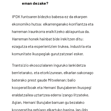
eman dezake?
IPDK funtsaren bidezko babesa ez da ekarpen
ekonomiko hutsa: elkarrenganako konfiantza eta
harreman iraunkorra eraikitzeko abiapuntua da.
Harreman honek hainbat bide irekitzen ditu:
ezagutza eta esperientzien trukea, industria eta
komunitate ikuspegiak gurutzatzeari esker.
Trantsizio ekosozialaren inguruko lankidetza
berrietarako, eta etorkizunean, elkarlan sakonago
baterako prest gaude Mitxelenan; balio
kooperatiboak eta Hernani Burujaberen ikuspegi
eraldatzailea uztartzea ederra izango litzateke.
Agian, Hernani Burujabe barruan gu bezalako
kooperatiba gehiago elkartuko bagina, lan-ildo