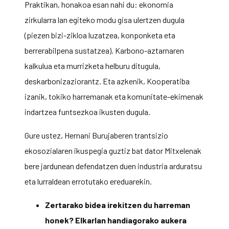
Praktikan, honakoa esan nahi du: ekonomia
zirkularra lan egiteko modu gisa ulertzen dugula
(piezen bizi-zikloa luzatzea, konponketa eta
berrerabilpena sustatzea). Karbono-aztarnaren
kalkulua eta murrizketa helburu ditugula,
deskarbonizaziorantz. Eta azkenik, Kooperatiba
izanik, tokiko harremanak eta komunitate-ekimenak
indartzea funtsezkoa ikusten dugula.
Gure ustez, Hernani Burujaberen trantsizio
ekosozialaren ikuspegia guztiz bat dator Mitxelenak
bere jardunean defendatzen duen industria arduratsu
eta lurraldean errotutako ereduarekin.
Zertarako bidea irekitzen du harreman
honek? Elkarlan handiagorako aukera