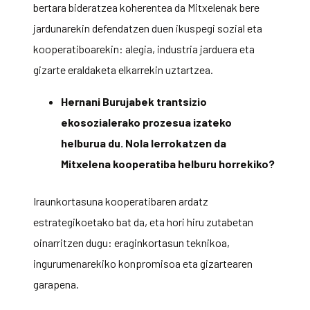
bertara bideratzea koherentea da Mitxelenak bere
jardunarekin defendatzen duen ikuspegi sozial eta
kooperatiboarekin: alegia, industria jarduera eta
gizarte eraldaketa elkarrekin uztartzea.
Hernani Burujabek trantsizio
ekosozialerako prozesua izateko
helburua du. Nola lerrokatzen da
Mitxelena kooperatiba helburu horrekiko?
Iraunkortasuna kooperatibaren ardatz
estrategikoetako bat da, eta hori hiru zutabetan
oinarritzen dugu: eraginkortasun teknikoa,
ingurumenarekiko konpromisoa eta gizartearen
garapena.