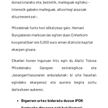
donaziotarako eta, bestetik, maileguak egiteko –
interesik gabeko maileguak, altxortegi arazoak
dituztenentzat–.
Mitxelenak funts hori elikatzeaz gain, Hernani
Burujaberen markoan lan egiten duen Enherkom
kooperatibari ere 5.000 euro eman dizkiote kapital
ekarpen gisara.
Elkarlan honen inguruan hitz egin du Alaitz Tolosa
Mitxelenako
Garapen estrategikoa eta
Jasangarritasunaren arduradunak
; bi urte hauetan
egindako ekarpenez eta aurrera begira sortu
daitezkeen aukerez.
Bigarren urtez bideratu duzue IPDK
funtseko diruaren zati bat Hernani