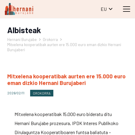
EU
Albisteak
Hernani Burujabe
Orokorra
Mitxelena kooperatibak aurten ere 15.000 euro eman dizkio Hernani
Burujaberi
Mitxelena kooperatibak aurten ere 15.000 euro
eman dizkio Hernani Burujaberi
2026/02/11
OROKORRA
Mitxelena kooperatibak 15.000 euro bideratu ditu
Hernani Burujabe prozesura, IPDK
Interes Publikoko
Dirulaguntza Kooperatiboaren
funtsa baliatuta –