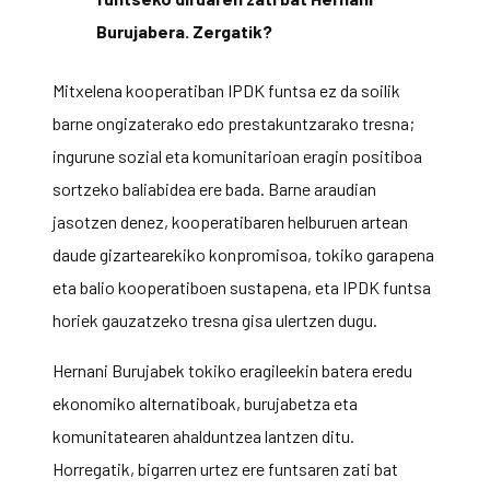
Burujabera. Zergatik?
Mitxelena kooperatiban IPDK funtsa ez da soilik
barne ongizaterako edo prestakuntzarako tresna;
ingurune sozial eta komunitarioan eragin positiboa
sortzeko baliabidea ere bada. Barne araudian
jasotzen denez, kooperatibaren helburuen artean
daude gizartearekiko konpromisoa, tokiko garapena
eta balio kooperatiboen sustapena, eta IPDK funtsa
horiek gauzatzeko tresna gisa ulertzen dugu.
Hernani Burujabek tokiko eragileekin batera eredu
ekonomiko alternatiboak, burujabetza eta
komunitatearen ahalduntzea lantzen ditu.
Horregatik, bigarren urtez ere funtsaren zati bat