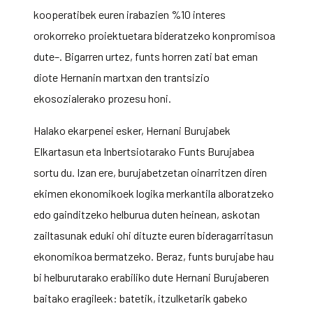
k
ooperatibek euren irabazien %10 interes
orokorreko proiektuetara bideratzeko konpromisoa
dute–. Bigarren urtez, funts horren zati bat eman
diote Hernanin martxan den trantsizio
ekosozialerako prozesu honi.
Halako ekarpenei esker, Hernani Burujabek
Elkartasun eta Inbertsiotarako Funts Burujabea
sortu du. Izan ere, burujabetzetan oinarritzen diren
ekimen ekonomikoek logika merkantila alboratzeko
edo gainditzeko helburua duten heinean, askotan
zailtasunak eduki ohi dituzte euren bideragarritasun
ekonomikoa bermatzeko. Beraz, funts burujabe hau
bi helburutarako erabiliko dute Hernani Burujaberen
baitako eragileek: batetik, itzulketarik gabeko