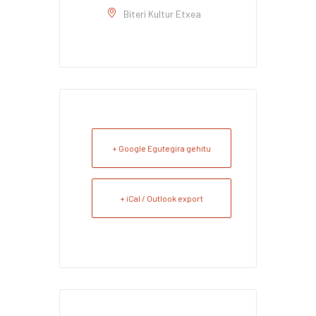
Biteri Kultur Etxea
+ Google Egutegira gehitu
+ iCal / Outlook export