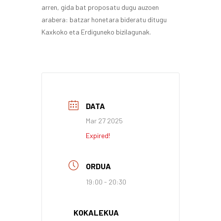
arren, gida bat proposatu dugu auzoen
arabera: batzar honetara bideratu ditugu
Kaxkoko eta Erdiguneko bizilagunak.
DATA
Mar 27 2025
Expired!
ORDUA
19:00 - 20:30
KOKALEKUA