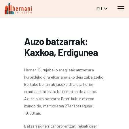
EU
Auzo batzarrak:
Kaxkoa, Erdigunea
Hernani Burujabeko eragileak auzoetara
hurbilduko dira elkarlanerako deia zabaltzeko.
Bertako beharrak jasoko dira eta horiei
erantzun bateratu bat ematea da asmoa.
Azken auzo batzarra Biteri kultur etxean
izango da, martxoaren 27an (osteguna),
19:00tan.
Batzarrak herritar ororentzat irekiak diren