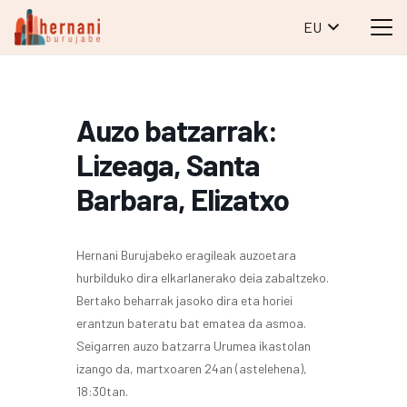
EU
Auzo batzarrak:
Lizeaga, Santa
Barbara, Elizatxo
Hernani Burujabeko eragileak auzoetara
hurbilduko dira elkarlanerako deia zabaltzeko.
Bertako beharrak jasoko dira eta horiei
erantzun bateratu bat ematea da asmoa.
Seigarren auzo batzarra Urumea ikastolan
izango da, martxoaren 24an (astelehena),
18:30tan.