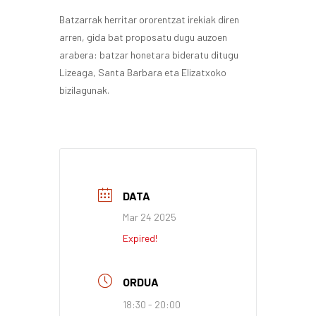
Batzarrak herritar ororentzat irekiak diren
arren, gida bat proposatu dugu auzoen
arabera: batzar honetara bideratu ditugu
Lizeaga, Santa Barbara eta Elizatxoko
bizilagunak.
DATA
Mar 24 2025
Expired!
ORDUA
18:30 - 20:00