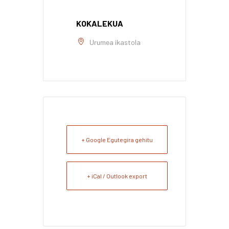
KOKALEKUA
Urumea ikastola
+ Google Egutegira gehitu
+ iCal / Outlook export