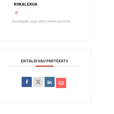
KOKALEKUA
Zikuñagako auzo elkartearen egoitzan
EKITALDI HAU PARTEKATU