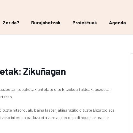
Zer da?
Burujabetzak
Proiektuak
Agenda
etak: Zikuñagan
auzoetan topaketak antolatu ditu Eltzekoa taldeak, auzoetan
rtzeko.
ituzte hitzorduak, baina laster jakinaraziko dituzte Elizatxo eta
tzeko interesa baduzu eta zure auzoa deialdi hauen artean ez