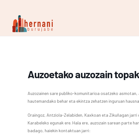
Auzoetako auzozain topak
Auzozainen sare publiko-komunitarioa osatzeko asmotan, 
hautemandako behar eta ekintza zehatzen inguruan hausna
Oraingoz, Antziola-Zelabiden, Kaxkoan eta Zikuñagan jarri d
Karabeleko egunak ere. Hala ere, auzozain sarean parte har
badago, haiekin kontaktuan jarri: