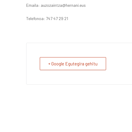
Emaila: auzozaintza@hernani.eus
Telefonoa: 747 47 29 21
+ Google Egutegira gehitu