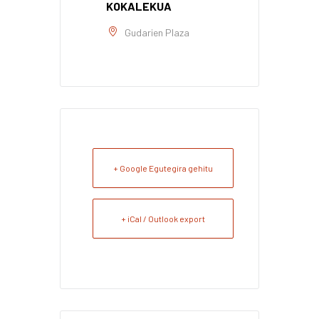
KOKALEKUA
Gudarien Plaza
+ Google Egutegira gehitu
+ iCal / Outlook export