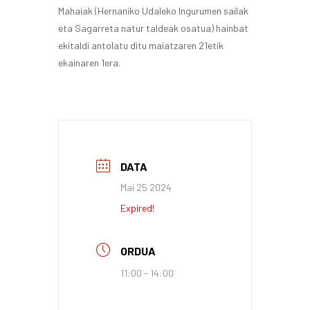
Mahaiak (Hernaniko Udaleko Ingurumen sailak
eta Sagarreta natur taldeak osatua) hainbat
ekitaldi antolatu ditu maiatzaren 21etik
ekainaren 1era.
DATA
Mai 25 2024
Expired!
ORDUA
11:00 - 14:00