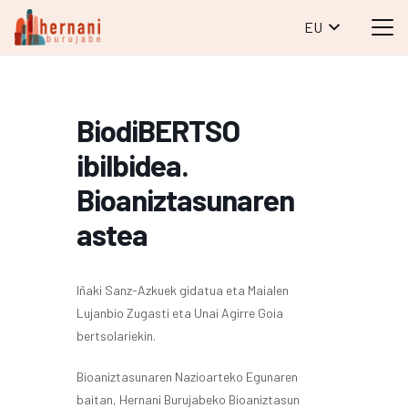
EU
BiodiBERTSO
ibilbidea.
Bioaniztasunaren
astea
Iñaki Sanz-Azkuek gidatua eta Maialen
Lujanbio Zugasti eta Unai Agirre Goia
bertsolariekin.
Bioaniztasunaren Nazioarteko Egunaren
baitan, Hernani Burujabeko Bioaniztasun