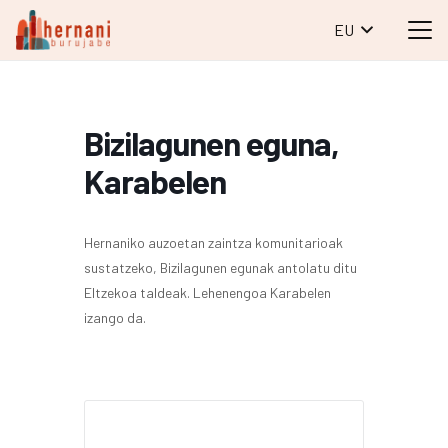
EU
Bizilagunen eguna,
Karabelen
Hernaniko auzoetan zaintza komunitarioak
sustatzeko, Bizilagunen egunak antolatu ditu
Eltzekoa taldeak. Lehenengoa Karabelen
izango da.