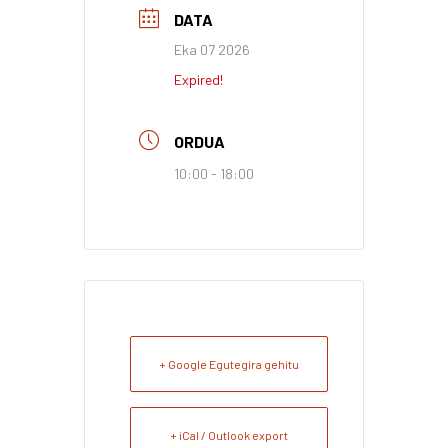
DATA
Eka 07 2026
Expired!
ORDUA
10:00 - 18:00
+ Google Egutegira gehitu
+ iCal / Outlook export