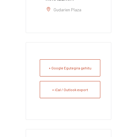
Gudarien Plaza
+ Google Egutegira gehitu
+ iCal / Outlook export