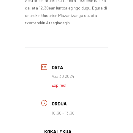
Sektoreen arteko kultur bira 10:30ean hasiko
da, eta 12:30ean luntxa egingo dugu. Eguraldi
onarekin Gudarien Plazan izango da, eta
txarrarekin Atsegindegin.
DATA
Aza 30 2024
Expired!
ORDUA
10:30 - 13:30
KOKALEKUA