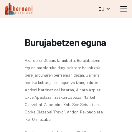
EU
Burujabetzen eguna
Azaroaren 30ean, larunbata, Burujabetzen
eguna antolatuko dugu sektore bakoitzak
bere jardunaren berri eman dezan. Gainera,
herriko kulturgileen laguntza izango dute:
Andoni Martinez de Ustaran, Ainara Azpiazu,
Uxue Apaolaza, Izaskun Lapaza, Markel
Oiarzabal (Zapotxin), Xabi San Sebastian,
Gorka Olazabal “Paxo”, Andoni Rekondo eta
Iker Ormazabal.