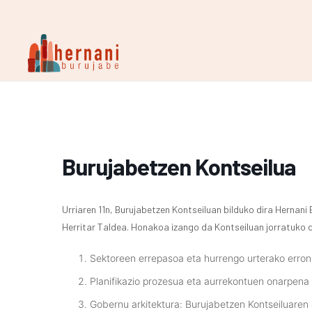
Burujabetzen Kontseilua
Urriaren 11n, Burujabetzen Kontseiluan bilduko dira Hernan
Herritar Taldea. Honakoa izango da Kontseiluan jorratuko 
Sektoreen errepasoa eta hurrengo urterako erro
Planifikazio prozesua eta aurrekontuen onarpena
Gobernu arkitektura: Burujabetzen Kontseiluaren