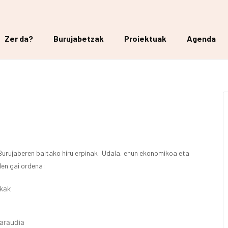
Zer da?
Burujabetzak
Proiektuak
Agenda
i Burujaberen baitako hiru erpinak: Udala, ehun ekonomikoa eta
den gai ordena:
nkak
 araudia