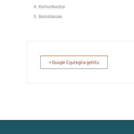
Komunikazioa
Bestelakoak
+ Google Egutegira gehitu