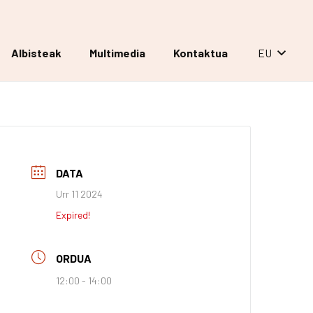
Albisteak
Multimedia
Kontaktua
EU
DATA
Urr 11 2024
Expired!
ORDUA
12:00 - 14:00