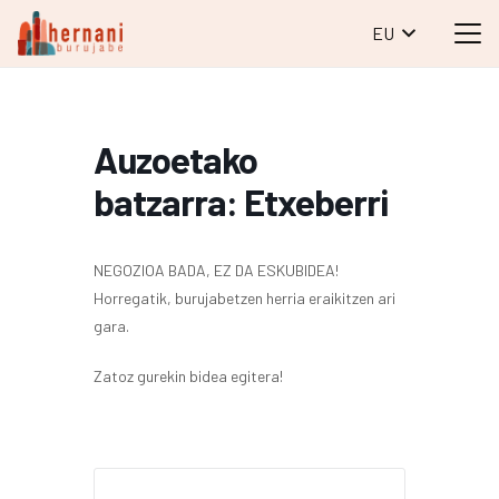
EU
Auzoetako
batzarra: Etxeberri
NEGOZIOA BADA, EZ DA ESKUBIDEA!
Horregatik, burujabetzen herria eraikitzen ari
gara.
Zatoz gurekin bidea egitera!