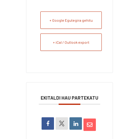
+ Google Egutegira gehitu
+ iCal / Outlook export
EKITALDI HAU PARTEKATU