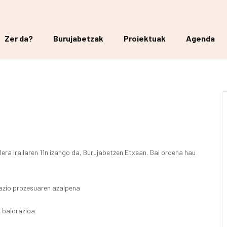
Zer da?
Burujabetzak
Proiektuak
Agenda
era irailaren 11n izango da, Burujabetzen Etxean. Gai ordena hau
kazio prozesuaren azalpena
a balorazioa