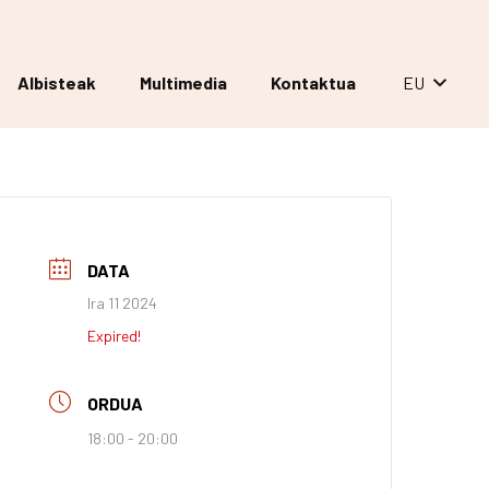
Albisteak
Multimedia
Kontaktua
EU
DATA
Ira 11 2024
Expired!
ORDUA
18:00 - 20:00