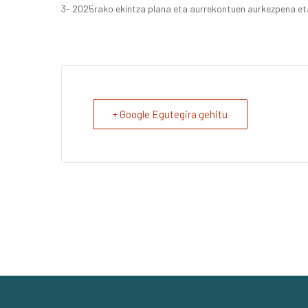
3- 2025rako ekintza plana eta aurrekontuen aurkezpena e
+ Google Egutegira gehitu