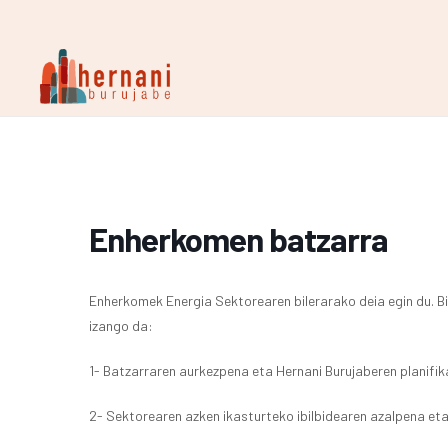
Enherkomen batzarra
Enherkomek Energia Sektorearen bilerarako deia egin du. Bil
izango da:
1- Batzarraren aurkezpena eta Hernani Burujaberen planifi
2- Sektorearen azken ikasturteko ibilbidearen azalpena et