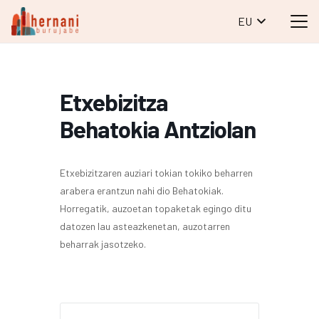
EU
Etxebizitza
Behatokia Antziolan
Etxebizitzaren auziari tokian tokiko beharren
arabera erantzun nahi dio Behatokiak.
Horregatik, auzoetan topaketak egingo ditu
datozen lau asteazkenetan, auzotarren
beharrak jasotzeko.