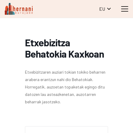
EU
Etxebizitza
Behatokia Kaxkoan
Etxebizitzaren auziari tokian tokiko beharren
arabera erantzun nahi dio Behatokiak.
Horregatik, auzoetan topaketak egingo ditu
datozen lau asteazkenetan, auzotarren
beharrak jasotzeko.