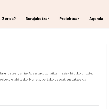
Zer da?
Burujabetzak
Proiektuak
Agenda
arunbatean, urriak 5. Bertako zuhaitzen haziak bilduko dituzte,
ereiteko erabiltzeko. Horrela, bertako basoak sustatzea da