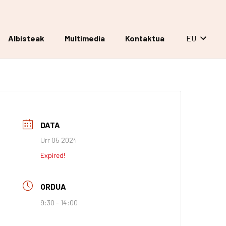
Albisteak
Multimedia
Kontaktua
EU
DATA
Urr 05 2024
Expired!
ORDUA
9:30 - 14:00