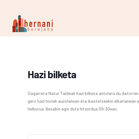
Hazi bilketa
Sagarreta Natur Taldeak hazi bilketa antolatu du datorren l
gero hazi horiek auzolanean eta ikastetxeekin elkarlanean 
helburua. Besabin egin dute hitzordua 09:30ean.