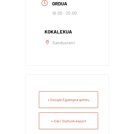
ORDUA
19:00 - 20:00
KOKALEKUA
Sandiusterri
+ Google Egutegira gehitu
+ iCal / Outlook export