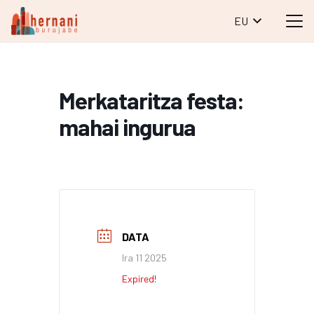
EU
Merkataritza festa:
mahai ingurua
DATA
Ira 11 2025
Expired!