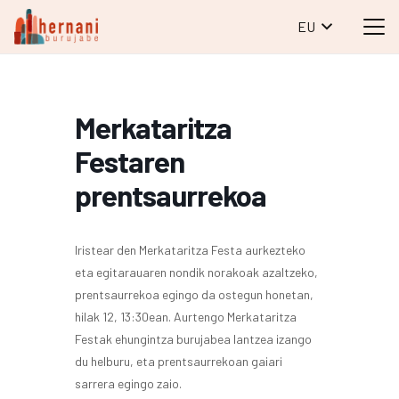
EU
Merkataritza
Festaren
prentsaurrekoa
Iristear den Merkataritza Festa aurkezteko
eta egitarauaren nondik norakoak azaltzeko,
prentsaurrekoa egingo da ostegun honetan,
hilak 12, 13:30ean. Aurtengo Merkataritza
Festak ehungintza burujabea lantzea izango
du helburu, eta prentsaurrekoan gaiari
sarrera egingo zaio.