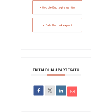
+ Google Egutegira gehitu
+ iCal / Outlook export
EKITALDI HAU PARTEKATU