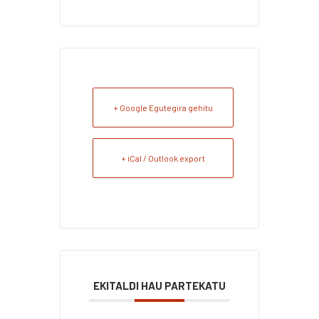
+ Google Egutegira gehitu
+ iCal / Outlook export
EKITALDI HAU PARTEKATU