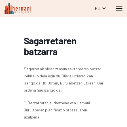
EU
Sagarretaren
batzarra
Sagarretak b
ioaniztasun sektorearen batzar
irekirako deia egin du. Bilera urriaren 2an
izango da, 18:00tan, Burujabetzen Etxean. Gai
ordena hau izango da:
1- Batzarraren aurkezpena eta Hernani
Burujaberen planifikazio prozesuaren
azalpena