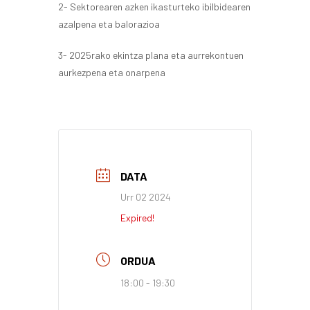
2- Sektorearen azken ikasturteko ibilbidearen
azalpena eta balorazioa
3- 2025rako ekintza plana eta aurrekontuen
aurkezpena eta onarpena
DATA
Urr 02 2024
Expired!
ORDUA
18:00 - 19:30