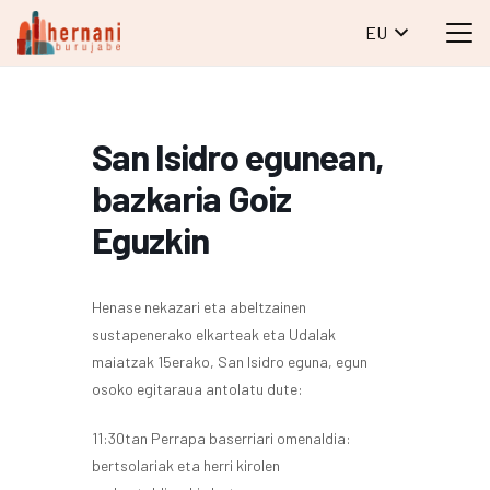
EU
San Isidro egunean,
bazkaria Goiz
Eguzkin
Henase nekazari eta abeltzainen
sustapenerako elkarteak eta Udalak
maiatzak 15erako, San Isidro eguna, egun
osoko egitaraua antolatu dute:
11:30tan Perrapa baserriari omenaldia:
bertsolariak eta herri kirolen