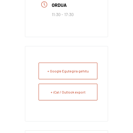
ORDUA
11:30 - 17:30
+ Google Egutegira gehitu
+ iCal / Outlook export