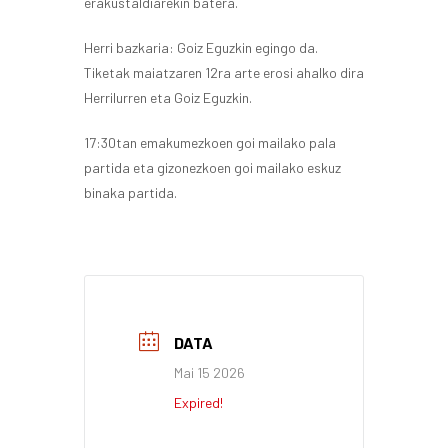
erakustaldiarekin batera.
Herri bazkaria: Goiz Eguzkin egingo da.
Tiketak maiatzaren 12ra arte erosi ahalko dira
Herrilurren eta Goiz Eguzkin.
17:30tan emakumezkoen goi mailako pala
partida eta gizonezkoen goi mailako eskuz
binaka partida.
DATA
Mai 15 2026
Expired!