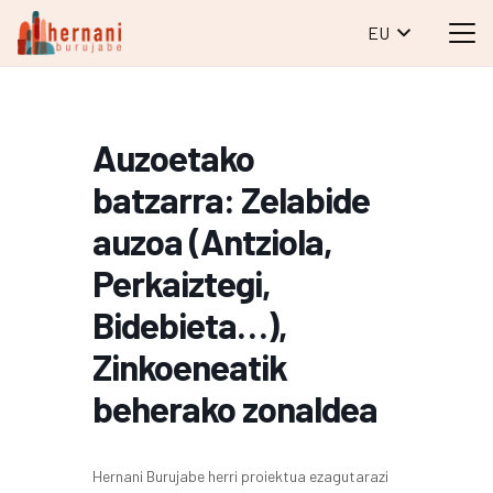
EU
Auzoetako
batzarra: Zelabide
auzoa (Antziola,
Perkaiztegi,
Bidebieta…),
Zinkoeneatik
beherako zonaldea
Hernani Burujabe herri proiektua
ezagutarazi