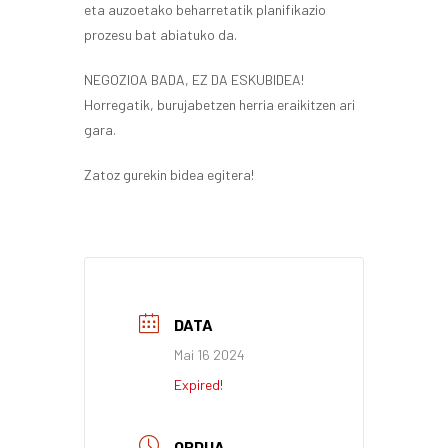
eta auzoetako beharretatik planifikazio
prozesu bat abiatuko da.
NEGOZIOA BADA, EZ DA ESKUBIDEA!
Horregatik, burujabetzen herria eraikitzen ari
gara.
Zatoz gurekin bidea egitera!
DATA
Mai 16 2024
Expired!
ORDUA