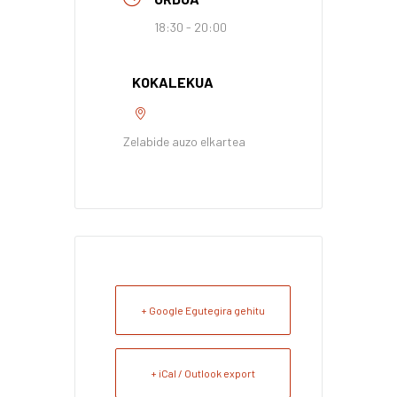
18:30 - 20:00
KOKALEKUA
Zelabide auzo elkartea
+ Google Egutegira gehitu
+ iCal / Outlook export