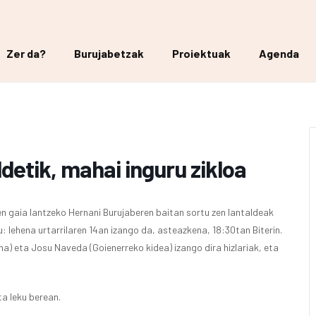
Zer da?
Burujabetzak
Proiektuak
Agenda
ldetik, mahai inguru zikloa
en gaia lantzeko Hernani Burujaberen baitan sortu zen lantaldeak
u: lehena urtarrilaren 14an izango da, asteazkena, 18:30tan Biterin.
a) eta Josu Naveda (Goienerreko kidea) izango dira hizlariak, eta
ta leku berean.