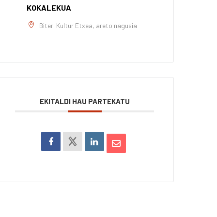
KOKALEKUA
Biteri Kultur Etxea, areto nagusia
EKITALDI HAU PARTEKATU