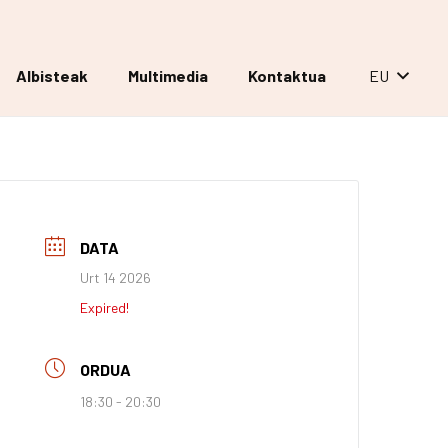
Albisteak
Multimedia
Kontaktua
EU
DATA
Urt 14 2026
Expired!
ORDUA
18:30 - 20:30