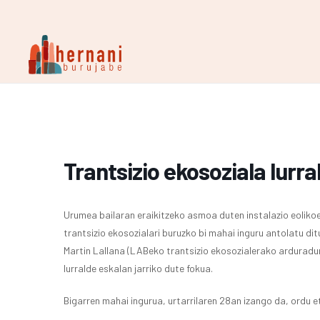
Trantsizio ekosoziala lurra
Urumea bailaran eraikitzeko asmoa duten instalazio eoliko
trantsizio ekosozialari buruzko bi mahai inguru antolatu dit
Martin Lallana (LABeko trantsizio ekosozialerako arduradun
lurralde eskalan jarriko dute fokua.
Bigarren mahai ingurua, urtarrilaren 28an izango da, ordu e