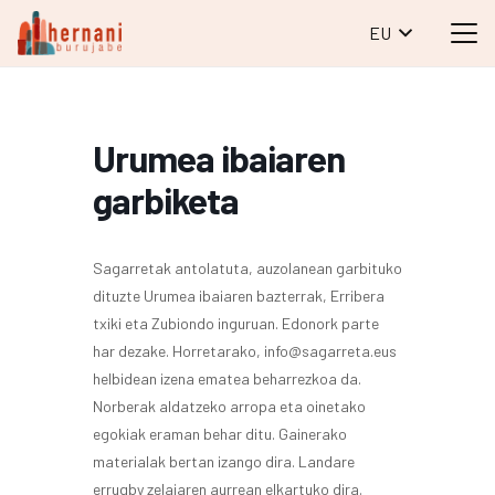
EU
Urumea ibaiaren
garbiketa
Sagarretak antolatuta, auzolanean garbituko
dituzte Urumea ibaiaren bazterrak, Erribera
txiki eta Zubiondo inguruan. Edonork parte
har dezake. Horretarako, info@sagarreta.eus
helbidean izena ematea beharrezkoa da.
Norberak aldatzeko arropa eta oinetako
egokiak eraman behar ditu. Gainerako
materialak bertan izango dira. Landare
errugby zelaiaren aurrean elkartuko dira.