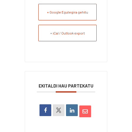
+ Google Egutegira gehitu
+ iCal / Outlook export
EKITALDI HAU PARTEKATU