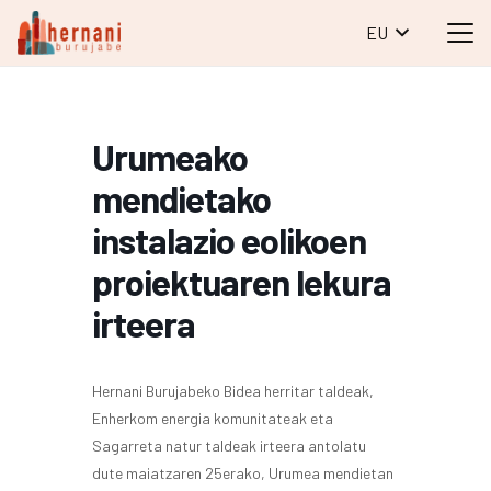
EU
Urumeako
mendietako
instalazio eolikoen
proiektuaren lekura
irteera
Hernani Burujabeko Bidea herritar taldeak,
Enherkom energia komunitateak eta
Sagarreta natur taldeak irteera antolatu
dute maiatzaren 25erako, Urumea mendietan