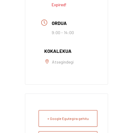
Expired!
ORDUA
9:00 - 14:00
KOKALEKUA
Atsegindegi
+ Google Egutegira gehitu