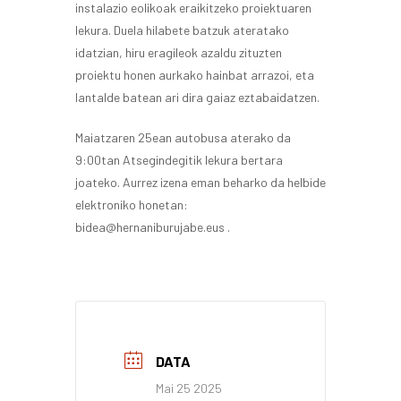
instalazio eolikoak eraikitzeko proiektuaren
lekura. Duela hilabete batzuk ateratako
idatzian, hiru eragileok azaldu zituzten
proiektu honen aurkako hainbat arrazoi, eta
lantalde batean ari dira gaiaz eztabaidatzen.
Maiatzaren 25ean autobusa aterako da
9:00tan Atsegindegitik lekura bertara
joateko. Aurrez izena eman beharko da helbide
elektroniko honetan:
bidea@hernaniburujabe.eus .
DATA
Mai 25 2025