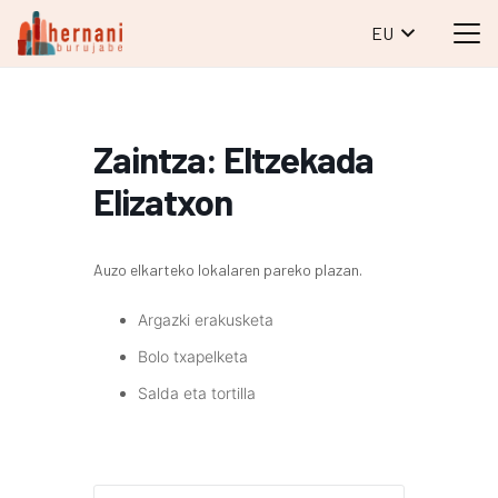
EU
Zaintza: Eltzekada
Elizatxon
Auzo elkarteko lokalaren pareko plazan.
Argazki erakusketa
Bolo txapelketa
Salda eta tortilla