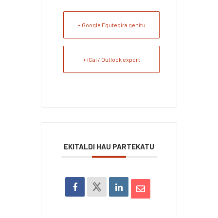
+ Google Egutegira gehitu
+ iCal / Outlook export
EKITALDI HAU PARTEKATU