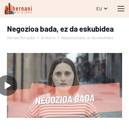
EU
Negozioa bada, ez da eskubidea
Hernani Burujabe
Orokorra
Negozioa bada, ez da eskubidea