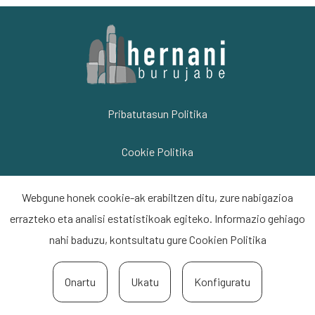
Pribatutasun Politika
Cookie Politika
Lege Informazioa
Webgune honek cookie-ak erabiltzen ditu, zure nabigazioa
errazteko eta analisi estatistikoak egiteko. Informazio gehiago
Kontaktua
nahi baduzu, kontsultatu gure
Cookien Politika
Onartu
Ukatu
Konfiguratu