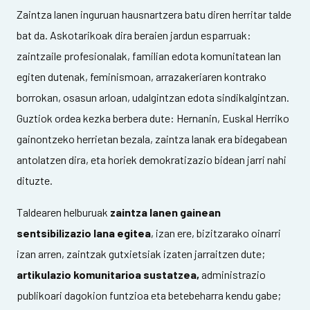
Zaintza lanen inguruan hausnartzera batu diren herritar talde
bat da. Askotarikoak dira beraien jardun esparruak:
zaintzaile profesionalak, familian edota komunitatean lan
egiten dutenak, feminismoan, arrazakeriaren kontrako
borrokan, osasun arloan, udalgintzan edota sindikalgintzan.
Guztiok ordea kezka berbera dute: Hernanin, Euskal Herriko
gainontzeko herrietan bezala, zaintza lanak era bidegabean
antolatzen dira, eta horiek demokratizazio bidean jarri nahi
dituzte.
Taldearen helburuak
zaintza lanen gainean
sentsibilizazio lana egitea
, izan ere, bizitzarako oinarri
izan arren, zaintzak gutxietsiak izaten jarraitzen dute;
artikulazio komunitarioa sustatzea,
administrazio
publikoari dagokion funtzioa eta betebeharra kendu gabe;