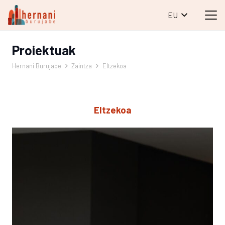
EU
Proiektuak
Hernani Burujabe
Zaintza
Eltzekoa
Eltzekoa