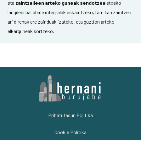
eta
zaintzaileen arteko guneak sendotzea
etxeko
langileei baliabide integralak eskaintzeko, familian zaintzen
ari direnak ere zainduak izateko, eta guztion arteko
elkarguneak sortzeko.
Pribatutasun Politika
Cookie Politika