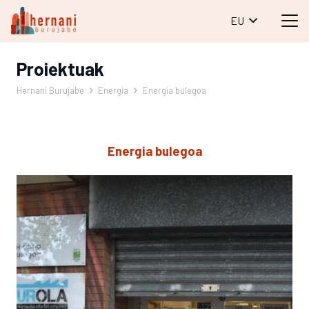
EU
Proiektuak
Hernani Burujabe
Energia
Energia bulegoa
Energia bulegoa