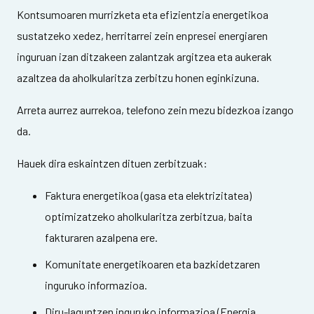
Kontsumoaren murrizketa eta efizientzia energetikoa
sustatzeko xedez, herritarrei zein enpresei energiaren
inguruan izan ditzakeen zalantzak argitzea eta aukerak
azaltzea da aholkularitza zerbitzu honen eginkizuna.
Arreta aurrez aurrekoa, telefono zein mezu bidezkoa izango
da.
Hauek dira eskaintzen dituen zerbitzuak:
Faktura energetikoa (gasa eta elektrizitatea)
optimizatzeko aholkularitza zerbitzua, baita
fakturaren azalpena ere.
Komunitate energetikoaren eta bazkidetzaren
inguruko informazioa.
Diru-laguntzen inguruko informazioa (Energia