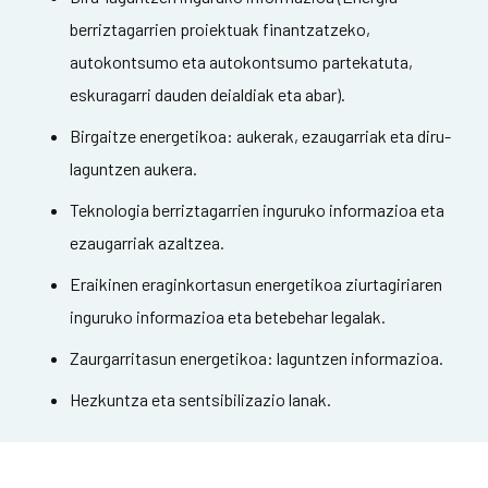
berriztagarrien proiektuak finantzatzeko,
autokontsumo eta autokontsumo partekatuta,
eskuragarri dauden deialdiak eta abar).
Birgaitze energetikoa: aukerak, ezaugarriak eta diru-
laguntzen aukera.
Teknologia berriztagarrien inguruko informazioa eta
ezaugarriak azaltzea.
Eraikinen eraginkortasun energetikoa ziurtagiriaren
inguruko informazioa eta betebehar legalak.
Zaurgarritasun energetikoa: laguntzen informazioa.
Hezkuntza eta sentsibilizazio lanak.