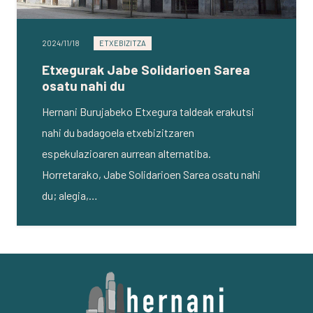
2024/11/18
ETXEBIZITZA
Etxegurak Jabe Solidarioen Sarea
osatu nahi du
Hernani Burujabeko Etxegura taldeak erakutsi
nahi du badagoela etxebizitzaren
espekulazioaren aurrean alternatiba.
Horretarako, Jabe Solidarioen Sarea osatu nahi
du; alegia,…