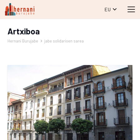
EU
Artxiboa
Hernani Burujabe
jabe solidarioen sarea