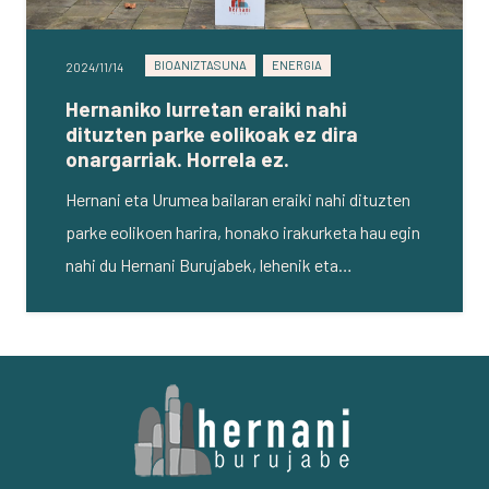
BIOANIZTASUNA
ENERGIA
2024/11/14
Hernaniko lurretan eraiki nahi
dituzten parke eolikoak ez dira
onargarriak. Horrela ez.
Hernani eta Urumea bailaran eraiki nahi dituzten
parke eolikoen harira, honako irakurketa hau egin
nahi du Hernani Burujabek, lehenik eta…