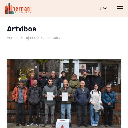
EU
Artxiboa
Hernani Burujabe
komunikatua