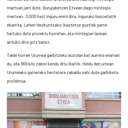
martxan jarri dute. Burujabetzen Etxean dago mintegia
martxan: 3.000 hazi inguru erein dira, inguruko basoetatik
ekarrita. Lehen Hezkuntzako ikastetxe guztiek parte
hartuko dute proiektu horretan, eta mintegian lanean
arituko dira goiz batez.
Talde horrek Urumea garbitzeko auzolan bat aurrera eraman
du, eta 369 kilo zabor kendu ditu ibaitik. Heldu den urtean
Urumeako gainerako herrietara zabaldu nahi dute garbiketa
proiektua.