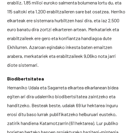
erabiliz, 1,85 milioi euroko salmenta bolumena lortu du, eta
115 saltoki eta 1.200 erabiltzaileren sare bat osatzea. Herriko
elkarteak ere sistemara hurbiltzen hasi dira, eta iaz 2.500
euro banatu dira zortzi elkarteren artean. Merkatariek eta
erabiltzaileek ere gero eta konfiantza handiagoa dute
Ekhilurren. Azaroan egindako inkesta baten emaitzen
arabera, merkatariek eta erabiltzaileek 9,06ko nota jarri
diote sistemari.
Biodibertsitatea
Hernaniko Udala eta Sagarreta elkartea elkarlanean bidea
egiten ari dira udalerriko biodibertsitatea zaintzeko eta
handitzeko. Besteak beste, udalak 69 lur hektarea inguru
erosi ditu baso lurrak publifikatzeko helburuari eusteko,
zatirik handiena Katamotzarrin (61 hektarea). Lur publiko
horietan bertako basoen proiekturako hazitegi-mintegia