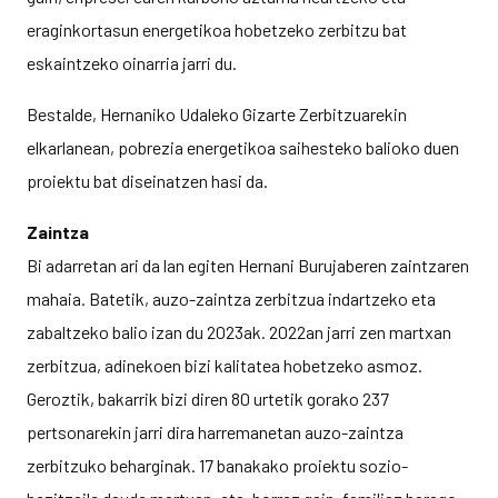
eraginkortasun energetikoa hobetzeko zerbitzu bat
eskaintzeko oinarria jarri du.
Bestalde, Hernaniko Udaleko Gizarte Zerbitzuarekin
elkarlanean, pobrezia energetikoa saihesteko balioko duen
proiektu bat diseinatzen hasi da.
Zaintza
Bi adarretan ari da lan egiten Hernani Burujaberen zaintzaren
mahaia. Batetik, auzo-zaintza zerbitzua indartzeko eta
zabaltzeko balio izan du 2023ak. 2022an jarri zen martxan
zerbitzua, adinekoen bizi kalitatea hobetzeko asmoz.
Geroztik, bakarrik bizi diren 80 urtetik gorako 237
pertsonarekin jarri dira harremanetan auzo-zaintza
zerbitzuko beharginak. 17 banakako proiektu sozio-