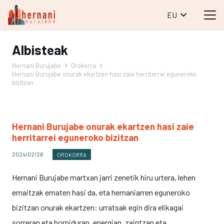
EU
Albisteak
Hernani Burujabe
Orokorra
Hernani Burujabe onurak ekartzen hasi zaie herritarrei eguneroko
bizitzan
Hernani Burujabe onurak ekartzen hasi zaie
herritarrei eguneroko bizitzan
2024/02/26
OROKORRA
Hernani Burujabe martxan jarri zenetik hiru urtera, lehen
emaitzak ematen hasi da, eta hernaniarren eguneroko
bizitzan onurak ekartzen: urratsak egin dira elikagai
sorreran eta horniduran, energian, zaintzan eta