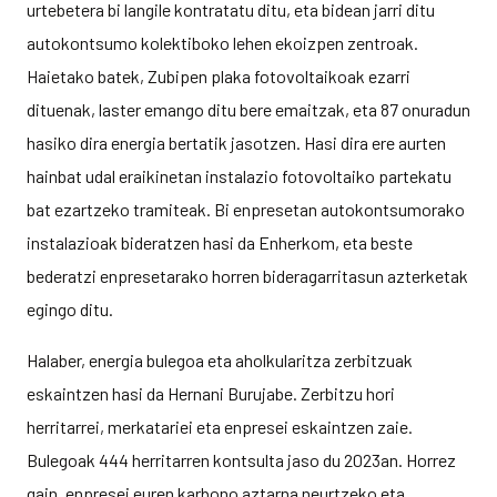
urtebetera bi langile kontratatu ditu, eta bidean jarri ditu
autokontsumo kolektiboko lehen ekoizpen zentroak.
Haietako batek, Zubipen plaka fotovoltaikoak ezarri
dituenak, laster emango ditu bere emaitzak, eta 87 onuradun
hasiko dira energia bertatik jasotzen. Hasi dira ere aurten
hainbat udal eraikinetan instalazio fotovoltaiko partekatu
bat ezartzeko tramiteak. Bi enpresetan autokontsumorako
instalazioak bideratzen hasi da Enherkom, eta beste
bederatzi enpresetarako horren bideragarritasun azterketak
egingo ditu.
Halaber, energia bulegoa eta aholkularitza zerbitzuak
eskaintzen hasi da Hernani Burujabe. Zerbitzu hori
herritarrei, merkatariei eta enpresei eskaintzen zaie.
Bulegoak 444 herritarren kontsulta jaso du 2023an. Horrez
gain, enpresei euren karbono aztarna neurtzeko eta