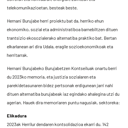
telekomunikazioetan, besteak beste.
Hernani Burujabe herri proiektu bat da, herriko ehun
ekonomiko, sozial eta administratiboa barnebiltzen dituen
trantsizio ekosozialerako alternatiba praktiko bat. Bertan
elkarlanean ari dira Udala, eragile sozioekonomikoak eta
herritarrak.
Hernani Burujabeko Burujabetzen Kontseiluak onartu berri
du 2023ko memoria, eta justizia sozialaren eta
parekidetasunaren bidez pertsonak erdigunean jarri nahi
dituen alternatiba burujabeak iaz egindako ahalegina utzi du
agerian. Hauek dira memoriaren puntu nagusiak, sektoreka:
Elikadura
2023ak Herrilur dendaren kontsolidazioa ekarri du. 142