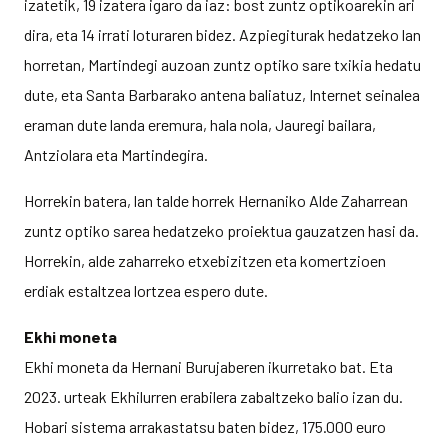
izatetik, 19 izatera igaro da iaz: bost zuntz optikoarekin ari
dira, eta 14 irrati loturaren bidez. Azpiegiturak hedatzeko lan
horretan, Martindegi auzoan zuntz optiko sare txikia hedatu
dute, eta Santa Barbarako antena baliatuz, Internet seinalea
eraman dute landa eremura, hala nola, Jauregi bailara,
Antziolara eta Martindegira.
Horrekin batera, lan talde horrek Hernaniko Alde Zaharrean
zuntz optiko sarea hedatzeko proiektua gauzatzen hasi da.
Horrekin, alde zaharreko etxebizitzen eta komertzioen
erdiak estaltzea lortzea espero dute.
Ekhi moneta
Ekhi moneta da Hernani Burujaberen ikurretako bat. Eta
2023. urteak Ekhilurren erabilera zabaltzeko balio izan du.
Hobari sistema arrakastatsu baten bidez, 175.000 euro