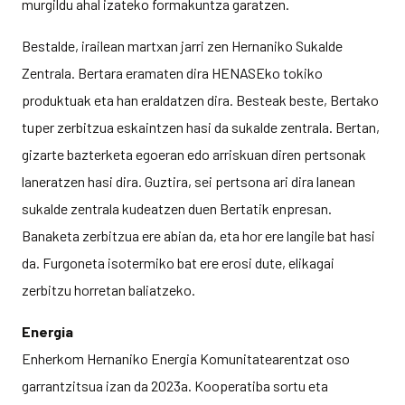
murgildu ahal izateko formakuntza garatzen.
Bestalde, irailean martxan jarri zen Hernaniko Sukalde
Zentrala. Bertara eramaten dira HENASEko tokiko
produktuak eta han eraldatzen dira. Besteak beste, Bertako
tuper zerbitzua eskaintzen hasi da sukalde zentrala. Bertan,
gizarte bazterketa egoeran edo arriskuan diren pertsonak
laneratzen hasi dira. Guztira, sei pertsona ari dira lanean
sukalde zentrala kudeatzen duen Bertatik enpresan.
Banaketa zerbitzua ere abian da, eta hor ere langile bat hasi
da. Furgoneta isotermiko bat ere erosi dute, elikagai
zerbitzu horretan baliatzeko.
Energia
Enherkom Hernaniko Energia Komunitatearentzat oso
garrantzitsua izan da 2023a. Kooperatiba sortu eta