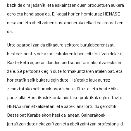
bazkide dira jadanik, eta eskaintzen duen produktuen aukera
gero eta handiagoa da. Elikagai horien horniduraz HENASE
nekazari eta abeltzainen sustapenerako elkartea arduratzen
da.
Urte oparoa izan da elikadura sektore burujabearentzat,
besteak beste, nekazari eskolaren lehen edizioa izan delako.
Bazterketa egoeran dauden pertsonei formakuntza eskaini
zaie. 29 pertsonak egin dute formakuntzaren atalen bat, eta
horietatik seik bukatu egin dute. Haietako lauk aurrez
zehaztutako helburuak osorik bete dituzte, eta beste bik,
partzialki. Bost ikaslek ordaindutako praktikak egin dituzte
HENASEren etxaldeetan, eta batek lana lortu du geroztik.
Beste bat Karabelekon hasi da lanean. Gainerakoek
jarraitzen dute nekazaritzan eta abeltzaintzan profesionalki