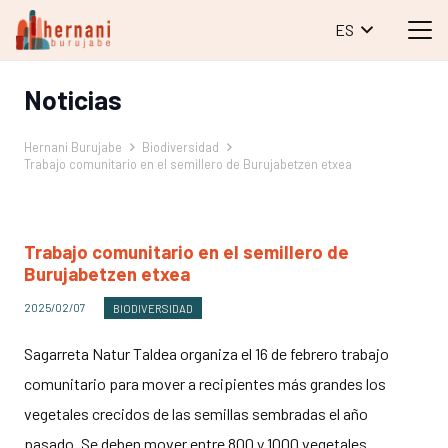
ES
Noticias
Hernani Burujabe
Biodiversidad
Trabajo comunitario en el semillero de Burujabetzen etxea
Trabajo comunitario en el semillero de
Burujabetzen etxea
2025/02/07
BIODIVERSIDAD
Sagarreta Natur Taldea organiza el 16 de febrero trabajo
comunitario para mover a recipientes más grandes los
vegetales crecidos de las semillas sembradas el año
pasado. Se deben mover entre 800 y 1000 vegetales.