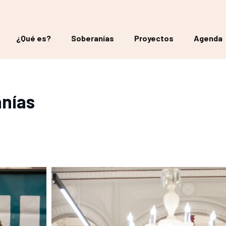
¿Qué es?
Soberanías
Proyectos
Agenda
anías