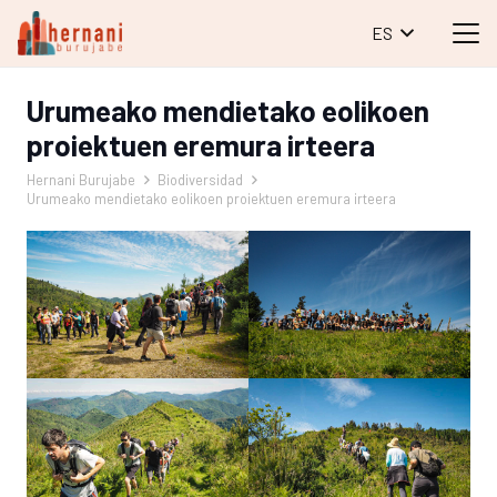
ES
Urumeako mendietako eolikoen
proiektuen eremura irteera
Hernani Burujabe
Biodiversidad
Urumeako mendietako eolikoen proiektuen eremura irteera