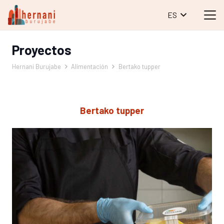
ES
Proyectos
Hernani Burujabe
Alimentación
Bertako tupper
Bertako tupper