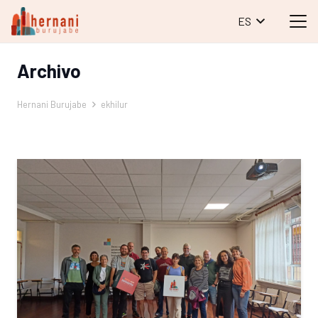
ES
Archivo
Hernani Burujabe
ekhilur