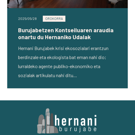
2025/05/28
OROKORRA
Burujabetzen Kontseiluaren araudia
onartu du Hernaniko Udalak
Hernani Burujabek krisi ekosozialari erantzun
berdinzale eta ekologista bat eman nahi dio;
lurraldeko agente publiko-ekonomiko eta
sozialak artikulatu nahi ditu…