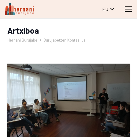
EU
Artxiboa
Hernani Burujabe
Burujabetzen Kontseilua