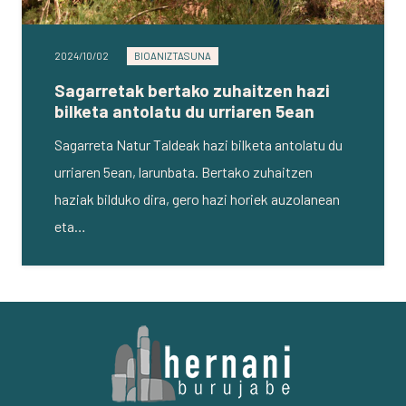
2024/10/02
BIOANIZTASUNA
Sagarretak bertako zuhaitzen hazi
bilketa antolatu du urriaren 5ean
Sagarreta Natur Taldeak hazi bilketa antolatu du
urriaren 5ean, larunbata. Bertako zuhaitzen
haziak bilduko dira, gero hazi horiek auzolanean
eta…