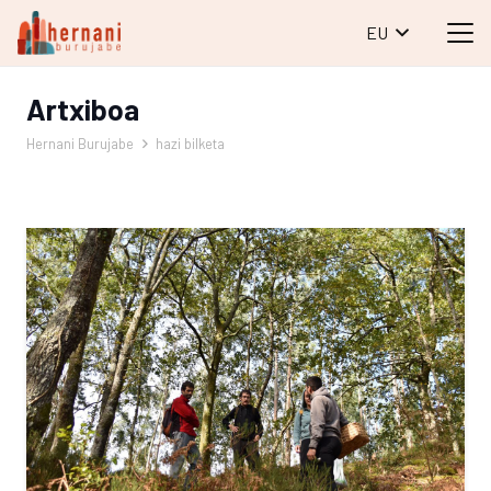
EU
Artxiboa
Hernani Burujabe
hazi bilketa