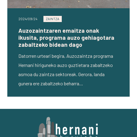
2024/09/24
ZAINTZA
Auzozaintzaren emaitza onak
ikusita, programa auzo gehiagotara
zabaltzeko bidean dago
Datorren urteari begira, Auzozaintza programa
Hernani hiriguneko auzo guztietara zabaltzeko
asmoa du zaintza sektoreak. Gerora, landa
gunera ere zabaltzeko beharra…