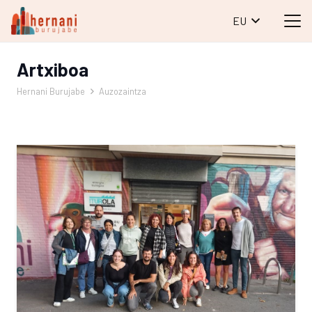
EU
Artxiboa
Hernani Burujabe
Auzozaintza