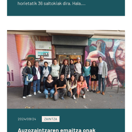
horietatik 36 saltokiak dira. Hala,…
2024/09/24
ZAINTZA
Auzozaintzaren emaitza onak