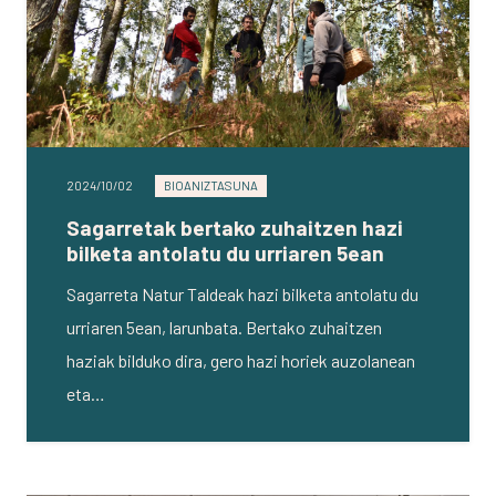
2024/10/02
BIOANIZTASUNA
Sagarretak bertako zuhaitzen hazi
bilketa antolatu du urriaren 5ean
Sagarreta Natur Taldeak hazi bilketa antolatu du
urriaren 5ean, larunbata. Bertako zuhaitzen
haziak bilduko dira, gero hazi horiek auzolanean
eta…