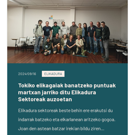
2024/09/16
ELIKADURA
Tokiko elikagaiak banatzeko puntuak
martxan jarriko ditu Elikadura
Sektoreak auzoetan
Elikadura sektoreak beste behin ere erakutsi du
indarrak batzeko eta elkarlanean aritzeko gogoa.
Joan den astean batzar irekian bildu ziren…