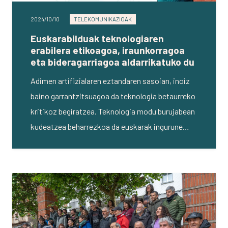
2024/10/10
TELEKOMUNIKAZIOAK
Euskarabilduak teknologiaren
erabilera etikoagoa, iraunkorragoa
eta bideragarriagoa aldarrikatuko du
Adimen artifizialaren eztandaren sasoian, inoiz
baino garrantzitsuagoa da teknologia betaurreko
kritikoz begiratzea. Teknologia modu burujabean
kudeatzea beharrezkoa da euskarak ingurune…