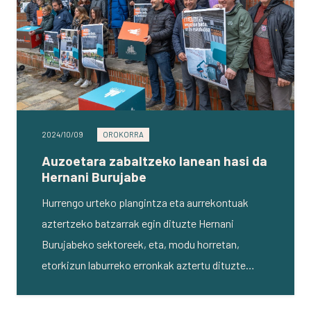
2024/10/09
OROKORRA
Auzoetara zabaltzeko lanean hasi da
Hernani Burujabe
Hurrengo urteko plangintza eta aurrekontuak
aztertzeko batzarrak egin dituzte Hernani
Burujabeko sektoreek, eta, modu horretan,
etorkizun laburreko erronkak aztertu dituzte…