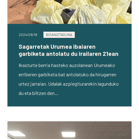
2024/09/18
BIOANIZTASUNA
Sagarretak Urumea ibaiaren
garbiketa antolatu du irailaren 21ean
Ikasturte berria hasteko auzolanean Urumeako
erriberen garbiketa bat antolatuko da hirugarren
urtez jarraian. Udalak azpiegiturarekin lagunduko
du eta biltzen den…