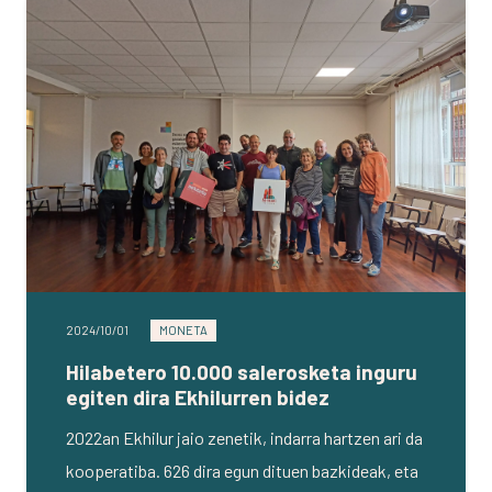
2024/10/01
MONETA
Hilabetero 10.000 salerosketa inguru
egiten dira Ekhilurren bidez
2022an Ekhilur jaio zenetik, indarra hartzen ari da
kooperatiba. 626 dira egun dituen bazkideak, eta