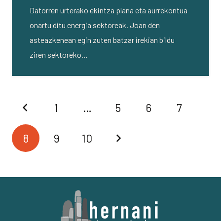
Datorren urterako ekintza plana eta aurrekontua
onartu ditu energia sektoreak. Joan den
asteazkenean egin zuten batzar irekian bildu
ziren sektoreko…
1
…
5
6
7
8
9
10