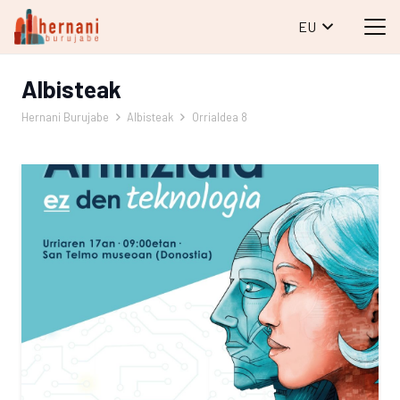
EU
Albisteak
Hernani Burujabe
Albisteak
Orrialdea 8