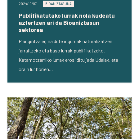
2024/10/07
BIOANIZTASUNA
Publifikatutako lurrak nola kudeatu
aztertzen ari da Bioaniztasun
sektorea
Plangintza egina dute inguruak naturalizatzen
jarraitzeko eta baso lurrak publifikatzeko.
Katamotzarriko lurrak erosi ditu jada Udalak, eta
orain lur horien…