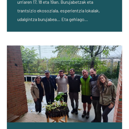
urriaren 17, 18 eta 19an. Burujabetzak eta
trantsizio ekosoziala, esperientzia lokalak,
udalgintza burujabea… Eta gehiago…