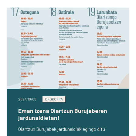
2024/10/08
OROKORRA
Eman izena Oiartzun Burujaberen
jardunaldietan!
Oiartzun Burujabek jardunaldiak egingo ditu