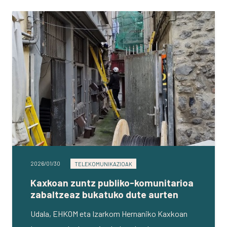
2026/01/30
TELEKOMUNIKAZIOAK
Kaxkoan zuntz publiko-komunitarioa
zabaltzeaz bukatuko dute aurten
Udala, EHKOM eta Izarkom Hernaniko Kaxkoan