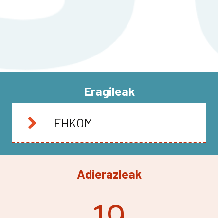
Eragileak
EHKOM
Adierazleak
19