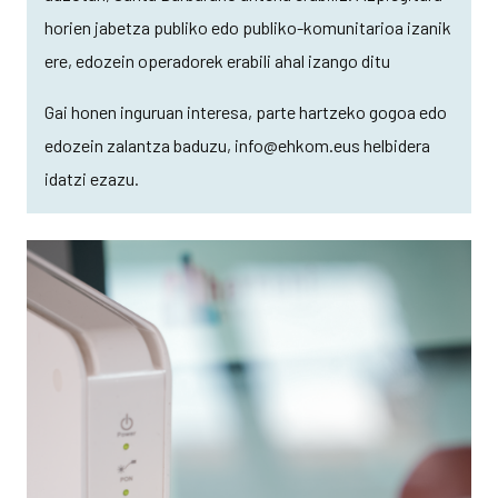
horien jabetza publiko edo publiko-komunitarioa izanik
ere, edozein operadorek erabili ahal izango ditu
Gai honen inguruan interesa, parte hartzeko gogoa edo
edozein zalantza baduzu, info@ehkom.eus helbidera
idatzi ezazu.