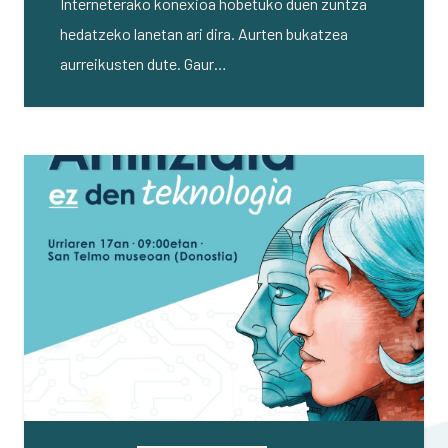
Interneterako konexioa hobetuko duen zuntza
hedatzeko lanetan ari dira. Aurten bukatzea
aurreikusten dute. Gaur…