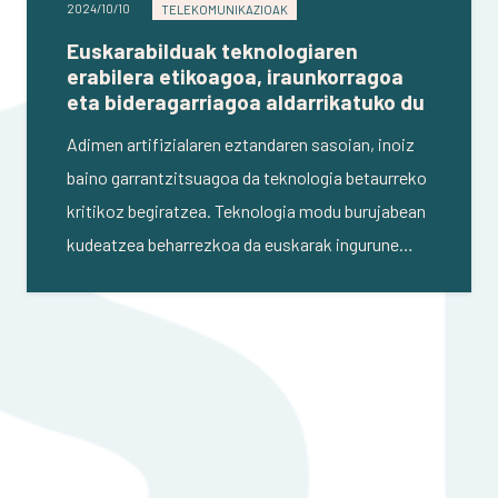
2024/10/10
TELEKOMUNIKAZIOAK
Euskarabilduak teknologiaren
erabilera etikoagoa, iraunkorragoa
eta bideragarriagoa aldarrikatuko du
Adimen artifizialaren eztandaren sasoian, inoiz
baino garrantzitsuagoa da teknologia betaurreko
kritikoz begiratzea. Teknologia modu burujabean
kudeatzea beharrezkoa da euskarak ingurune…