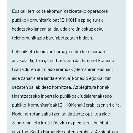
Euskal Herriko telekomunikazioetako operadore
publiko komunitario bat (EHKOM) azpiegiturak
hedatzeko lanean ari da, udalarekin eskuz esku,
telekomunikazio burujabetzearen bidean.
Lehenik eta behin, helburua jarri dio bere buruari
arrakala digitala gainditzea, hau da, Internet konexio
txarra duten auzo edo eremuak (Hernaniren kasuan,
alde zaharra eta landa eremua) konexio egokia izan
dezaten baliabideez hornitzea. Azpiegitura horiek
finantzatzeko inbertsio publikoak (udalarenak) edo
publiko-komunitarioak (EHKOMenak) erabiltzen ari dira.
Modu horretan zabaltzen ari da zuntz optikoa alde
zaharrean, eta irrati bidezko azpiegiturak hainbat
auzotan, Santa Barbarako antena erabiliz. Azpiegitura