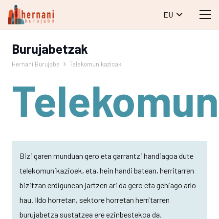
EU
Burujabetzak
Hernani Burujabe
Telekomunikazioak
Telekomun
Bizi garen munduan gero eta garrantzi handiagoa dute
telekomunikazioek, eta, hein handi batean, herritarren
bizitzan erdigunean jartzen ari da gero eta gehiago arlo
hau. Ildo horretan, sektore horretan herritarren
burujabetza sustatzea ere ezinbestekoa da.