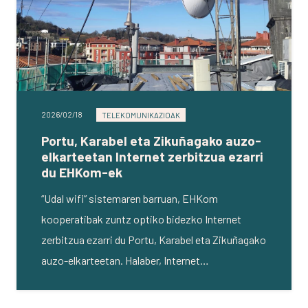
2026/02/18
TELEKOMUNIKAZIOAK
Portu, Karabel eta Zikuñagako auzo-
elkarteetan Internet zerbitzua ezarri
du EHKom-ek
“Udal wifi” sistemaren barruan, EHKom
kooperatibak zuntz optiko bidezko Internet
zerbitzua ezarri du Portu, Karabel eta Zikuñagako
auzo-elkarteetan. Halaber, Internet…