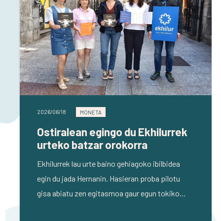
2026/06/18
MONETA
Ostiralean egingo du Ekhilurrek
urteko batzar orokorra
Ekhilurrek lau urte baino gehiagoko ibilbidea
egin du jada Hernanin. Hasieran proba pilotu
gisa abiatu zen egitasmoa gaur egun tokiko…