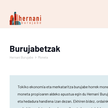
Burujabetzak
Hernani Burujabe
Moneta
Tokiko ekonomia eta merkataritza burujabe horrek monet
moneta propioaren aldeko apustua egin du Hernani Buruj
eta hedadura handiena izan dezan. Ekhiren bidez, ordaink