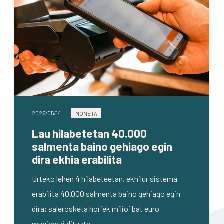
2026/05/14
MONETA
Lau hilabetetan 40.000
salmenta baino gehiago egin
dira ekhia erabilita
Urteko lehen 4 hilabeteetan, ekhilur sistema
erabilita 40.000 salmenta baino gehiago egin
dira; salerosketa horiek milioi bat euro
mugiarazi dituzte.…