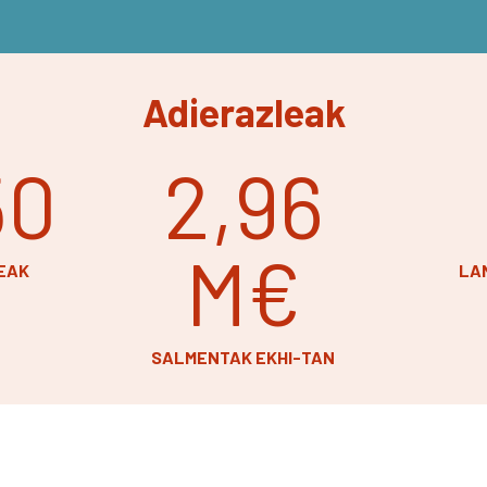
Adierazleak
50
2,96
M€
EAK
LA
SALMENTAK EKHI-TAN