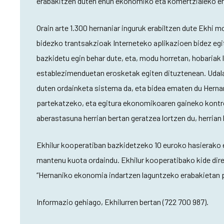
erabakitzen duten ehun ekonomiko eta komertzialeko er
Orain arte 1.300 hernaniar inguruk erabiltzen dute Ekhi
bidezko trantsakzioak Interneteko aplikazioen bidez egit
bazkidetu egin behar dute, eta, modu horretan, hobariak 
establezimenduetan erosketak egiten dituztenean. Udalak
duten ordainketa sistema da, eta bidea ematen du Hernan
partekatzeko, eta egitura ekonomikoaren gaineko kontro
aberastasuna herrian bertan geratzea lortzen du, herrian
Ekhilur kooperatiban bazkidetzeko 10 euroko hasierako e
mantenu kuota ordaindu. Ekhilur kooperatibako kide di
“Hernaniko ekonomia indartzen laguntzeko erabakietan p
Informazio gehiago, Ekhilurren bertan (722 700 987).