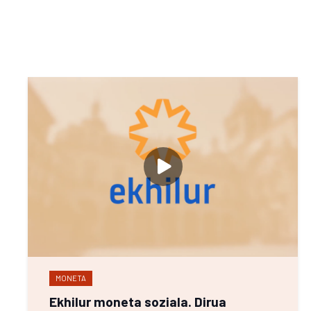
MONETA
Ekhilur moneta soziala. Dirua