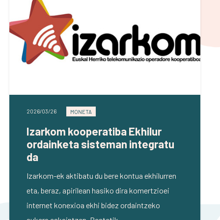
2026/03/26
MONETA
Izarkom kooperatiba Ekhilur
ordainketa sisteman integratu
da
Izarkom-ek aktibatu du bere kontua ekhilurren
eta, beraz, apirilean hasiko dira komertzioei
internet konexioa ekhi bidez ordaintzeko
aukera eskaintzen. Bestetik,…