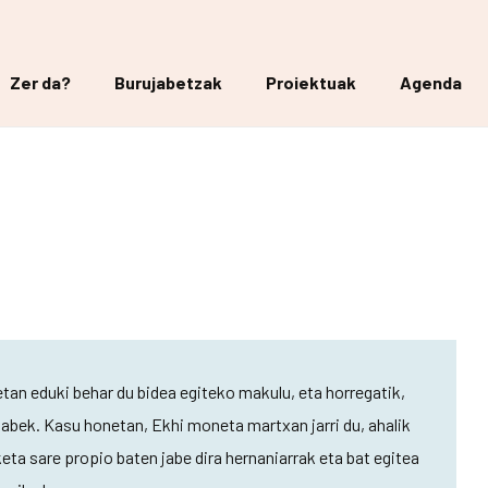
Zer da?
Burujabetzak
Proiektuak
Agenda
an eduki behar du bidea egiteko makulu, eta horregatik,
abek. Kasu honetan, Ekhi moneta martxan jarri du, ahalik
eta sare propio baten jabe dira hernaniarrak eta bat egitea