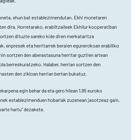
agileak.
 moneta, ehun bat establezimendutan. Ekhi monetaren
en dira. Horretarako, erabiltzaileek Ekhilur kooperatiban
lortzen dituzte sareko kide diren merkataritza
, enpresek eta herritarrek beraien egunerokoan erabiliko
in sortzen den aberastasuna herritar guztien artean
la berreskuratzeko. Halaber, herrian sortzen den
 hasten den zikloan herrian bertan bukatuz.
karpena egin behar da eta gero hilean 1,95 euroko
renek establezimenduen hobariak zuzenean jasotzeaz gain,
arte hartu” dezakete.