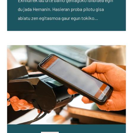
Ekhilurrek lau urte baino gehiagoko ibilbidea egin
du jada Hernanin. Hasieran proba pilotu gisa
abiatu zen egitasmoa gaur egun tokiko…