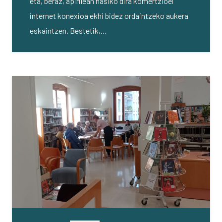
eta, beraz, apirilean hasiko dira komertzioei
internet konexioa ekhi bidez ordaintzeko aukera
eskaintzen. Bestetik,…