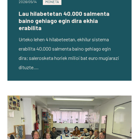
2026/05/14
MONETA
Lau hilabetetan 40.000 salmenta
baino gehiago egin dira ekhia
erabilita
Urteko lehen 4 hilabeteetan, ekhilur sistema
erabilita 40.000 salmenta baino gehiago egin
dira; salerosketa horiek milioi bat euro mugiarazi
dituzte.…