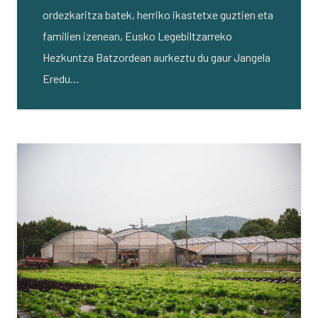
ordezkaritza batek, herriko ikastetxe guztien eta
familien izenean, Eusko Legebiltzarreko
Hezkuntza Batzordean aurkeztu du gaur Jangela
Eredu…