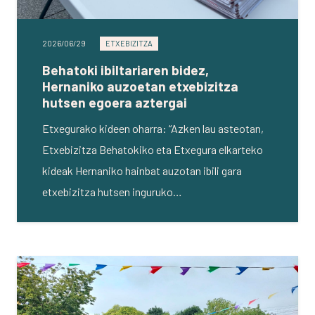
2026/06/29
ETXEBIZITZA
Behatoki ibiltariaren bidez,
Hernaniko auzoetan etxebizitza
hutsen egoera aztergai
Etxegurako kideen oharra: “Azken lau asteotan,
Etxebizitza Behatokiko eta Etxegura elkarteko
kideak Hernaniko hainbat auzotan ibili gara
etxebizitza hutsen inguruko…