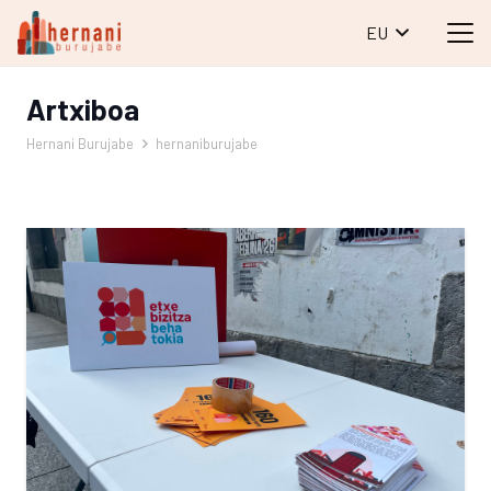
EU
Artxiboa
Hernani Burujabe
hernaniburujabe