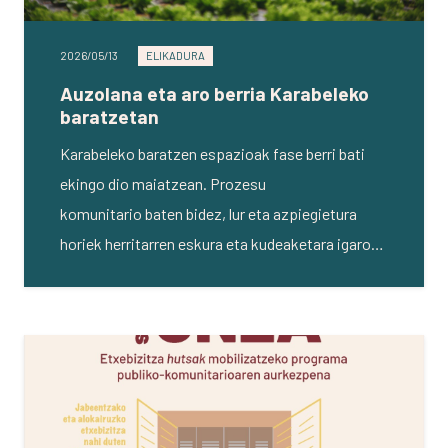
2026/05/13
ELIKADURA
Auzolana eta aro berria Karabeleko
baratzetan
Karabeleko baratzen espazioak fase berri bati
ekingo dio maiatzean. Prozesu
komunitario baten bidez, lur eta azpiegietura
horiek herritarren eskura eta kudeaketara igaro…