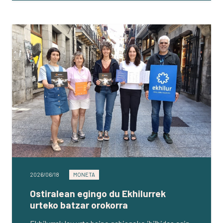
2026/06/18
MONETA
Ostiralean egingo du Ekhilurrek
urteko batzar orokorra