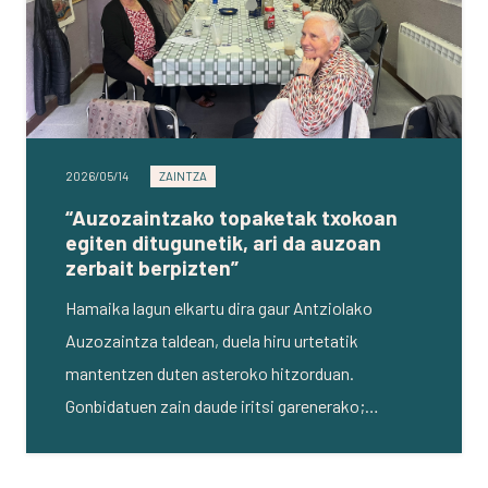
2026/05/14
ZAINTZA
“Auzozaintzako topaketak txokoan
egiten ditugunetik, ari da auzoan
zerbait berpizten”
Hamaika lagun elkartu dira gaur Antziolako
Auzozaintza taldean, duela hiru urtetatik
mantentzen duten asteroko hitzorduan.
Gonbidatuen zain daude iritsi garenerako;…