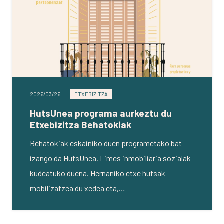
2026/03/26
ETXEBIZITZA
HutsUnea programa aurkeztu du
Etxebizitza Behatokiak
Behatokiak eskainiko duen programetako bat
izango da HutsUnea, Limes inmobiliaria sozialak
kudeatuko duena. Hernaniko etxe hutsak
mobilizatzea du xedea eta,…