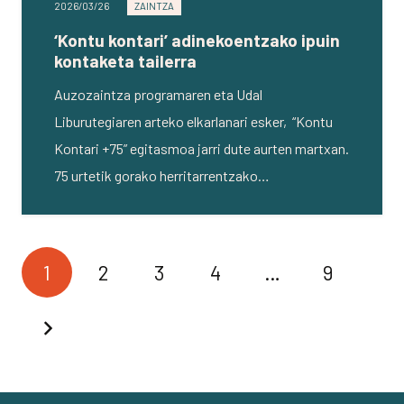
2026/03/26
ZAINTZA
‘Kontu kontari’ adinekoentzako ipuin
kontaketa tailerra
Auzozaintza programaren eta Udal
Liburutegiaren arteko elkarlanari esker, “Kontu
Kontari +75” egitasmoa jarri dute aurten martxan.
75 urtetik gorako herritarrentzako…
1
2
3
4
…
9