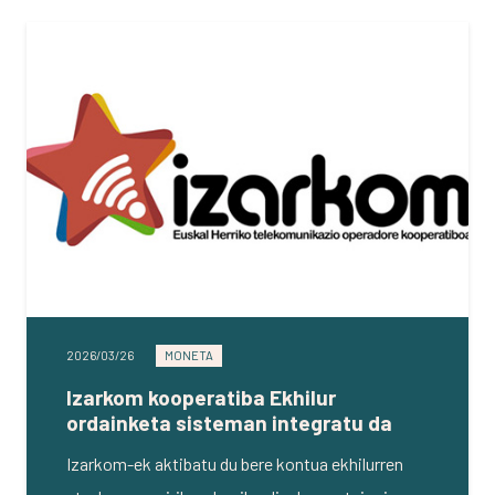
2026/03/26
MONETA
Izarkom kooperatiba Ekhilur
ordainketa sisteman integratu da
Izarkom-ek aktibatu du bere kontua ekhilurren