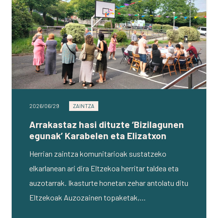
2026/06/29
ZAINTZA
Arrakastaz hasi dituzte ‘Bizilagunen
egunak’ Karabelen eta Elizatxon
Herrian zaintza komunitarioak sustatzeko
elkarlanean ari dira Eltzekoa herritar taldea eta
auzotarrak. Ikasturte honetan zehar antolatu ditu
Eltzekoak Auzozainen topaketak,…