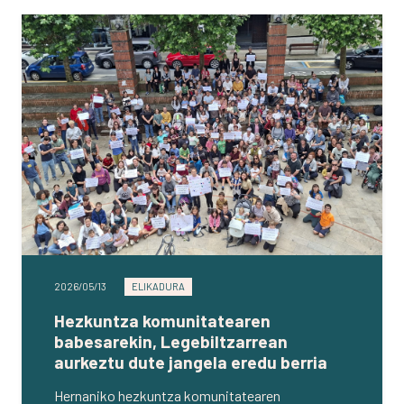
2026/05/13
ELIKADURA
Hezkuntza komunitatearen
babesarekin, Legebiltzarrean
aurkeztu dute jangela eredu berria
Hernaniko hezkuntza komunitatearen