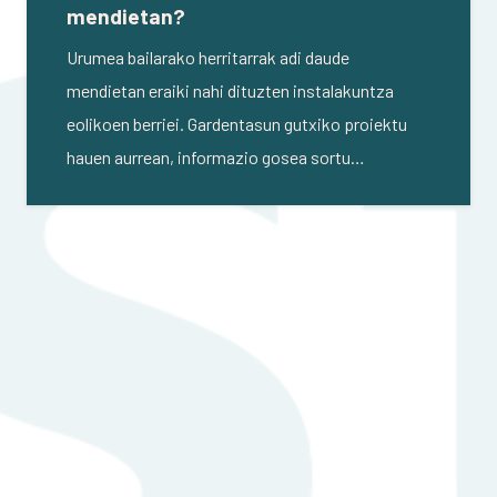
mendietan?
Urumea bailarako herritarrak adi daude
mendietan eraiki nahi dituzten instalakuntza
eolikoen berriei. Gardentasun gutxiko proiektu
hauen aurrean, informazio gosea sortu…