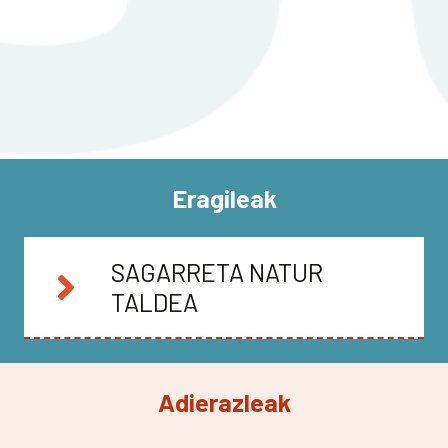
Eragileak
SAGARRETA NATUR
TALDEA
Adierazleak