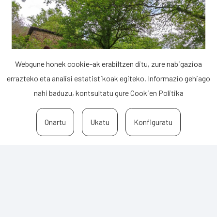
Webgune honek cookie-ak erabiltzen ditu, zure nabigazioa
errazteko eta analisi estatistikoak egiteko. Informazio gehiago
nahi baduzu, kontsultatu gure
Cookien Politika
Onartu
Ukatu
Konfiguratu
Dokumentuak
PLAN SEKTORIALAK