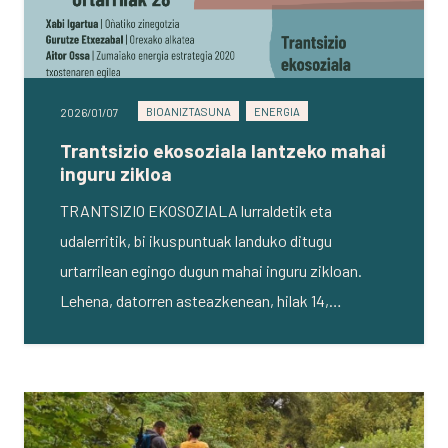
BIOANIZTASUNA
ENERGIA
2026/01/07
Trantsizio ekosoziala lantzeko mahai
inguru zikloa
TRANTSIZIO EKOSOZIALA lurraldetik eta
udalerritik, bi ikuspuntuak landuko ditugu
urtarrilean egingo dugun mahai inguru zikloan.
Lehena, datorren asteazkenean, hilak 14,…