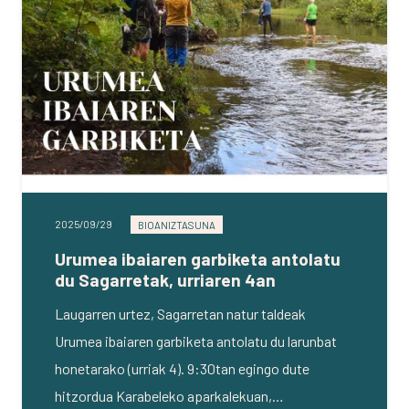
2025/09/29
BIOANIZTASUNA
Urumea ibaiaren garbiketa antolatu
du Sagarretak, urriaren 4an
Laugarren urtez, Sagarretan natur taldeak
Urumea ibaiaren garbiketa antolatu du larunbat
honetarako (urriak 4). 9:30tan egingo dute
hitzordua Karabeleko aparkalekuan,…