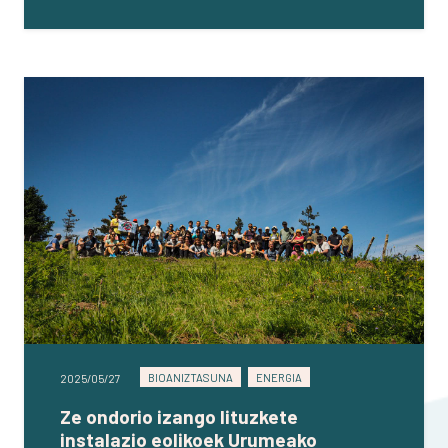
BIOANIZTASUNA
ENERGIA
2025/05/27
Ze ondorio izango lituzkete
instalazio eolikoek Urumeako