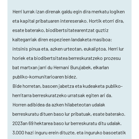
Herri lurrak izan direnak galdu egin dira merkatu logiken
eta kapital pribatuaren intereserako. Hortik etorri dira,
esate baterako, biodibertsitatearentzat guztiz
kaltegarriak diren espezieen landaketa masiboa:
intsinis pinua eta, azken urteotan, eukaliptoa. Herri lur
horiek eta biodibertsitatea berreskuratzeko prozesu
bat martxan jarri du Hernani Burujabek, elkarlan
publiko-komunitarioaren bidez.
Bide horretan, basoen jabetza eta kudeaketa publiko-
herritarra berreskuratzeko urratsak egiten ari da.
Horren adibidea da azken hilabeteotan udalak
berreskuratu dituen baso lur pribatuak, esate baterako.
2023an 69 hektarea baso lur berreskuratu ditu udalak.
3.000 hazi inguru erein dituzte, eta inguruko basoetatik