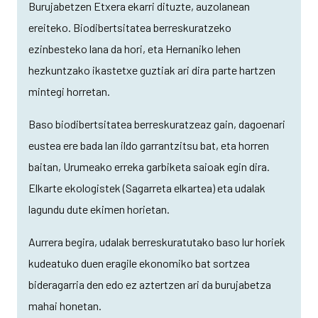
Burujabetzen Etxera ekarri dituzte, auzolanean
ereiteko. Biodibertsitatea berreskuratzeko
ezinbesteko lana da hori, eta Hernaniko lehen
hezkuntzako ikastetxe guztiak ari dira parte hartzen
mintegi horretan.
Baso biodibertsitatea berreskuratzeaz gain, dagoenari
eustea ere bada lan ildo garrantzitsu bat, eta horren
baitan, Urumeako erreka garbiketa saioak egin dira.
Elkarte ekologistek (Sagarreta elkartea) eta udalak
lagundu dute ekimen horietan.
Aurrera begira, udalak berreskuratutako baso lur horiek
kudeatuko duen eragile ekonomiko bat sortzea
bideragarria den edo ez aztertzen ari da burujabetza
mahai honetan.