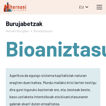
EU
Burujabetzak
Hernani Burujabe
Bioaniztasuna
Bioaniztas
Agerikoa da egungo sistema kapitalistak naturan
eragiten duen kaltea. Mundu mailako krisi larrien testigu
dira gure inguruko bazterrak ere, eta, besteak beste,
baso ustiaketa intentsiboak eta bioaniztasunaren
galerak ekarri duten errealitatea.